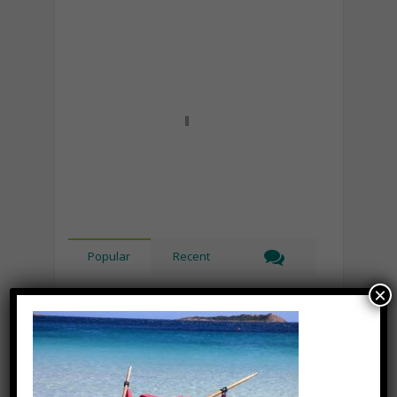
Popular
Recent
×
Lipolaser, cos’è, come funziona e
quali sono le controindicazioni
Novembre 14th, 2018
Recinto per cani fai da te, cosa
serve e come costruirlo