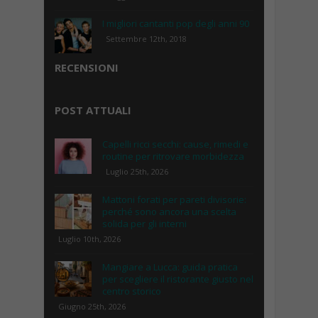
I migliori cantanti pop degli anni 90
Settembre 12th, 2018
RECENSIONI
POST ATTUALI
Capelli ricci secchi: cause, rimedi e
routine per ritrovare morbidezza
Luglio 25th, 2026
Mattoni forati per pareti divisorie:
perché sono ancora una scelta
solida per gli interni
Luglio 10th, 2026
Mangiare a Lucca: guida pratica
per scegliere il ristorante giusto nel
centro storico
Giugno 25th, 2026