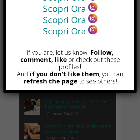
Scopri Ora
Scopri Ora
Scopri Ora
POPOLARI
If you are, let us know!
Follow,
Lipolaser, cos’è, come funziona e
quali sono le controindicazioni
comment, like
or check out these
Novembre 14th, 2018
profiles!
And
if you don’t like them
, you can
Recinto per cani fai da te, cosa
refresh the page
to see others!
serve e come costruirlo
Gennaio 8th, 2018
Consigli utili per pulire le borse in
base al loro materiale
Gennaio 15th, 2018
Napoli by Night: dai pub alla serata
con escort Napoli.
Maggio 3rd, 2018