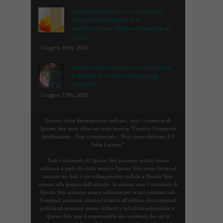
Parete tagliafuoco: normativa,
compartimentazione e
certificazione della resistenza al
fuoco
Giugno 18th, 2026
Paolo Avanzi artista: un percorso
tra pittura, ricerca e linguaggi
culturali
Giugno 17th, 2026
Eccetto dove diversamente indicato, tutti i contenuti di
Questo Sito sono rilasciati sotto licenza "Creative Commons
Attribuzione - Non commerciale - Non opere derivate 3.0
Italia License".
Tutti i contenuti di Questo Sito possono quindi essere
utilizzati a patto di citare sempre Questo Sito come fonte ed
inserire un link o un collegamento visibile a Questo Sito
oppure alla pagina dell'articolo. In nessun caso i contenuti di
Questo Sito possono essere utilizzati per scopi commerciali.
Eventuali permessi ulteriori relativi all'utilizzo dei contenuti
pubblicati possono essere richiesti a info@sitiwebjoomla.it.
Questo Sito non è responsabile dei contenuti dei siti in