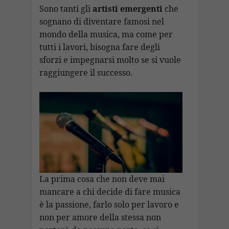
b
s
gr
e
p
l
ai
p
n
Sono tanti gli
artisti emergenti
che
o
A
a
dI
c
sognano di diventare famosi nel
l
y
di
mondo della musica, ma come per
o
p
m
n
h
Li
vi
tutti i lavori, bisogna fare degli
k
p
at
n
di
sforzi e impegnarsi molto se si vuole
k
raggiungere il successo.
La prima cosa che non deve mai
mancare a chi decide di fare musica
è la passione, farlo solo per lavoro e
non per amore della stessa non