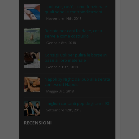
Lipolaser, cos’è, come funziona e
quali sono le controindicazioni
Novembre 14th, 2018
Recinto per cani fai da te, cosa
serve e come costruirlo
Gennaio 8th, 2018
Consigli utili per pulire le borse in
base al loro materiale
Gennaio 15th, 2018
Napoli by Night: dai pub alla serata
con escort Napoli.
Maggio 3rd, 2018
I migliori cantanti pop degli anni 90
Settembre 12th, 2018
RECENSIONI