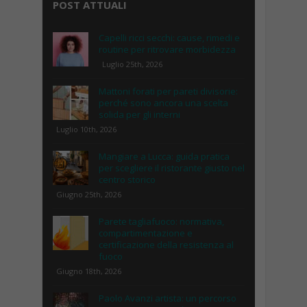
POST ATTUALI
Capelli ricci secchi: cause, rimedi e
routine per ritrovare morbidezza
Luglio 25th, 2026
Mattoni forati per pareti divisorie:
perché sono ancora una scelta
solida per gli interni
Luglio 10th, 2026
Mangiare a Lucca: guida pratica
per scegliere il ristorante giusto nel
centro storico
Giugno 25th, 2026
Parete tagliafuoco: normativa,
compartimentazione e
certificazione della resistenza al
fuoco
Giugno 18th, 2026
Paolo Avanzi artista: un percorso