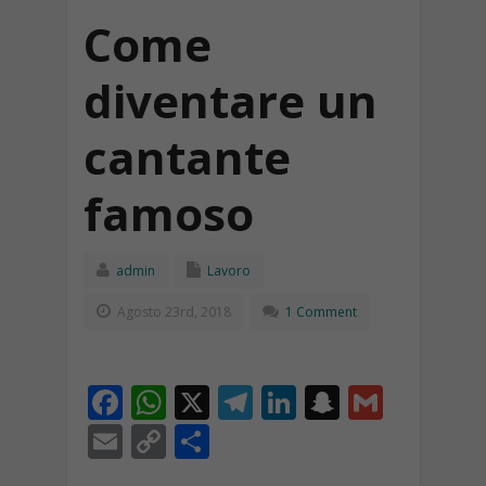
Come
diventare un
cantante
famoso
admin
Lavoro
Agosto 23rd, 2018
1 Comment
F
W
X
T
Li
S
G
ac
h
el
n
n
m
E
C
C
e
at
e
k
a
ai
m
o
o