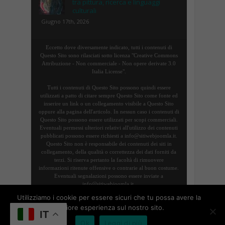
tra pittura, ricerca e linguaggi
culturali
Giugno 17th, 2026
Eccetto dove diversamente indicato, tutti i contenuti di
Questo Sito sono rilasciati sotto licenza "Creative Commons
Attribuzione - Non commerciale - Non opere derivate 3.0
Italia License".
Tutti i contenuti di Questo Sito possono quindi essere
utilizzati a patto di citare sempre Questo Sito come fonte ed
inserire un link o un collegamento visibile a Questo Sito
oppure alla pagina dell'articolo. In nessun caso i contenuti di
Questo Sito possono essere utilizzati per scopi commerciali.
Eventuali permessi ulteriori relativi all'utilizzo dei contenuti
pubblicati possono essere richiesti a info@sitiwebjoomla.it.
Questo Sito non è responsabile dei contenuti dei siti in
collegamento, della qualità o correttezza dei dati forniti da
terzi. Si riserva pertanto la facoltà di rimuovere
informazioni ritenute offensive o contrarie al buon costume.
Eventuali segnalazioni possono essere inviate a
info@sitiwebjoomla.it.
Utilizziamo i cookie per essere sicuri che tu possa avere la
migliore esperienza sul nostro sito.
Copyright 2016 |
Termini, privacy e cookie
|
Sitemap
|
IT
Ok
Leggi di più