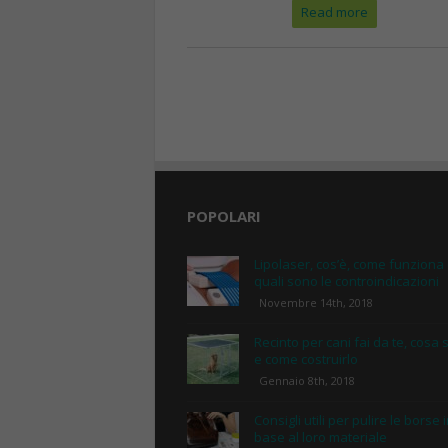
Read more
POPOLARI
Lipolaser, cos’è, come funziona
quali sono le controindicazioni
Novembre 14th, 2018
Recinto per cani fai da te, cosa 
e come costruirlo
Gennaio 8th, 2018
Consigli utili per pulire le borse 
base al loro materiale