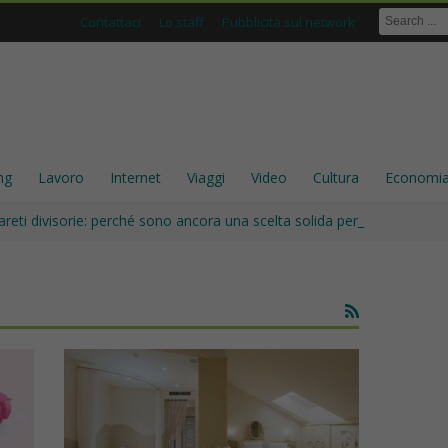
Contattaci
Lo staff
Pubblicità sul network
ng
Lavoro
Internet
Viaggi
Video
Cultura
Economi
areti divisorie: perché sono ancora una scelta solida per gli interni