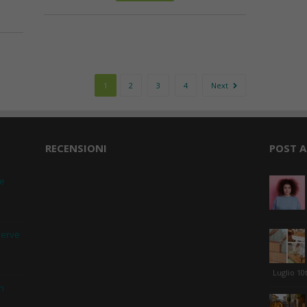
1
2
3
4
Next
RECENSIONI
POST A
 e
serve
Luglio 10
in