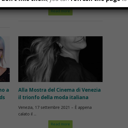
 di
Se siete in viaggio a Milano, per lavoro o ...
Read more
no a
Alla Mostra del Cinema di Venezia
rds
il trionfo della moda italiana
Venezia, 17 settembre 2021 – È appena
calato il ...
Read more