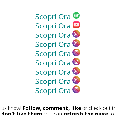
tale
Loolapaloosa: Eleganza,
Esclusività e Divertimento”
Scopri Ora
Il Mondo del Priveè in Discoteca Il priveè in ...
Scopri Ora
Read more
Scopri Ora
Scopri Ora
Scopri Ora
Scopri Ora
Scopri Ora
Scopri Ora
Scopri Ora
l
Venus Club: vivi la migliore
esperienza luxury di Milano
et us know!
Follow, comment, like
or check out t
u don’t like them
, you can
refresh the page
to 