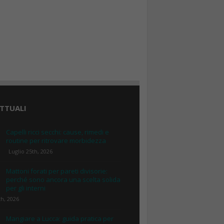
TTUALI
Capelli ricci secchi: cause, rimedi e
routine per ritrovare morbidezza
Luglio 25th, 2026
Mattoni forati per pareti divisorie:
perché sono ancora una scelta solida
per gli interni
th, 2026
Mangiare a Lucca: guida pratica per