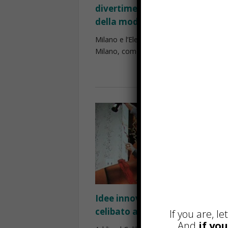
divertimento e stile nella capi
della moda
Milano e l’Eleganza della Vita Notturna
Milano, come capitale ...
Read more
Idee innovative per un addio a
celibato a Milano
If you are, l
And
if yo