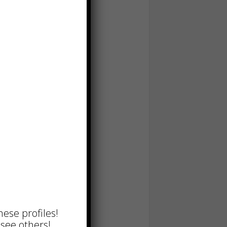
hese profiles!
see others!