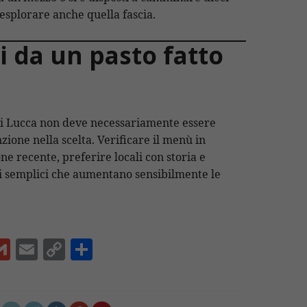
 esplorare anche quella fascia.
i da un pasto fatto
di Lucca non deve necessariamente essere
zione nella scelta. Verificare il menù in
ne recente, preferire locali con storia e
ti semplici che aumentano sensibilmente le
G
E
C
C
m
m
o
o
ai
ai
p
n