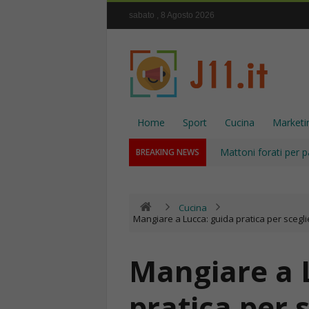
sabato , 8 Agosto 2026
Home
Sport
Cucina
Marketi
Mattoni forati per p
BREAKING NEWS
Cucina
Mangiare a Lucca: guida pratica per sceglie
Mangiare a 
pratica per s