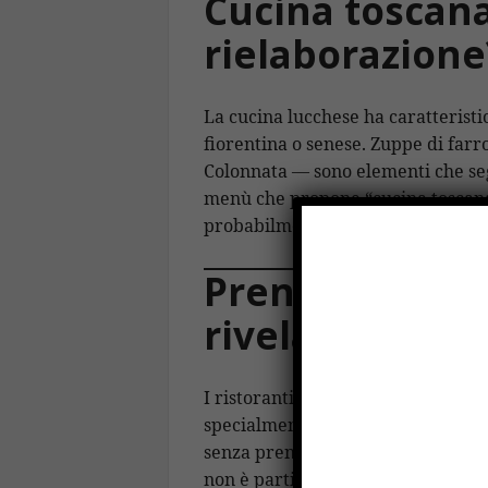
Cucina toscana
rielaborazione
La cucina lucchese ha caratteristi
fiorentina o senese. Zuppe di farro,
Colonnata — sono elementi che se
menù che propone “cucina toscana
probabilmente punta più sull’imma
Prenotazione e
rivelatore
I ristoranti con una clientela affe
specialmente nel weekend e in alt
senza prenotazione in qualsiasi o
non è particolarmente alta. Al co