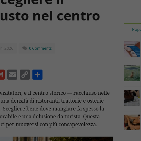
iusto nel centro
Popu
h, 2026
0 Comments
G
E
C
C
m
m
o
o
ai
ai
p
n
visitatori, e il centro storico — racchiuso nelle
a densità di ristoranti, trattorie e osterie
l
l
y
di
ta. Scegliere bene dove mangiare fa spesso la
Li
vi
rabile e una delusione da turista. Questa
n
di
tici per muoversi con più consapevolezza.
t
k