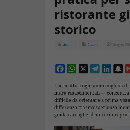
ristorante g
storico
admin
Cucina
Giugno 25t
F
W
X
T
Li
S
ac
h
el
n
n
e
at
e
k
a
Lucca attira ogni anno migliaia di 
mura rinascimentali — concentra un
b
s
gr
e
p
difficile da orientare a prima vis
o
A
a
dI
c
differenza tra un’esperienza memo
o
p
m
n
h
guida raccoglie alcuni criteri pra
k
p
a