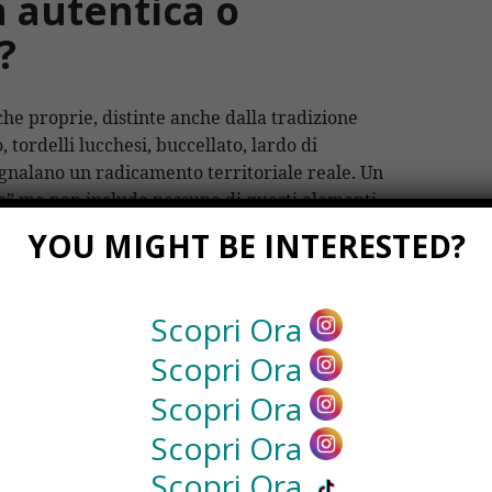
 autentica o
?
che proprie, distinte anche dalla tradizione
 tordelli lucchesi, buccellato, lardo di
gnalano un radicamento territoriale reale. Un
” ma non include nessuno di questi elementi
ginario che sulla sostanza.
YOU MIGHT BE INTERESTED?
 orari: un dettaglio
Scopri Ora
Scopri Ora
Scopri Ora
zionata tendono ad esaurire i posti,
a stagione. Se un locale è sempre disponibile
Scopri Ora
rario, può essere un segnale che la domanda
Scopri Ora
ntrario, dover prenotare con qualche giorno di