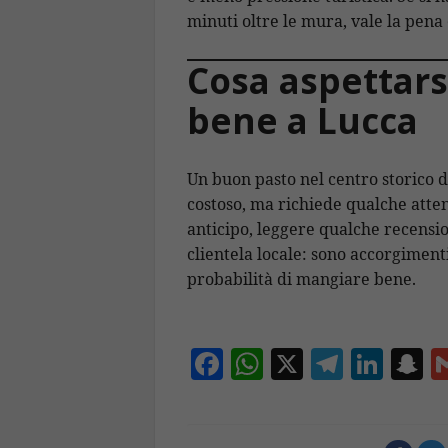
minuti oltre le mura, vale la pena
Cosa aspettars
bene a Lucca
Un buon pasto nel centro storico 
costoso, ma richiede qualche atten
anticipo, leggere qualche recensio
clientela locale: sono accorgimen
probabilità di mangiare bene.
F
W
X
T
Li
S
ac
h
el
n
n
e
at
e
k
a