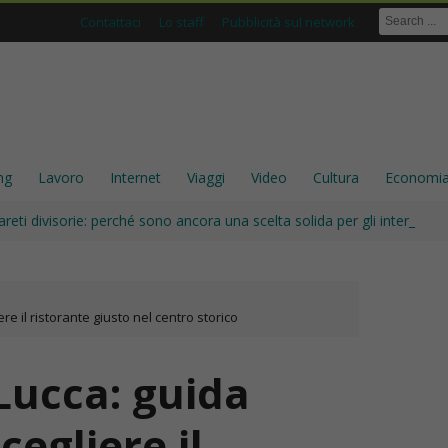
Contattaci
Lo staff
Pubblicità sul network
ng
Lavoro
Internet
Viaggi
Video
Cultura
Economi
areti divisorie: perché sono ancora una scelta solida per gli interni
re il ristorante giusto nel centro storico
Lucca: guida
cegliere il