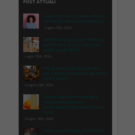
POST ATTUALI
Capelli ricci secchi: cause, rimedi e
routine per ritrovare morbidezza
Luglio 25th, 2026
Mattoni forati per pareti divisorie:
perché sono ancora una scelta
solida per gli interni
Luglio 10th, 2026
Mangiare a Lucca: guida pratica
per scegliere il ristorante giusto nel
centro storico
Giugno 25th, 2026
Parete tagliafuoco: normativa,
compartimentazione e
certificazione della resistenza al
fuoco
Giugno 18th, 2026
Paolo Avanzi artista: un percorso