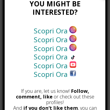
osservare?
YOU MIGHT BE
INTERESTED?
Raccontare
Paolo Avanzi artista
significa guardare a un percorso che
Scopri Ora
non vive solo di tecnica, ma di
visione. La sua pittura è
Scopri Ora
interessante quando riesce a tenere
Scopri Ora
insieme riconoscibilità e instabilità,
figura e deformazione, presenza e
Scopri Ora
interpretazione.
Scopri Ora
Nel panorama contemporaneo, dove
Scopri Ora
l’immagine viene consumata in
pochi secondi e dimenticata con la
If you are, let us know!
Follow,
stessa velocità con cui si cambia
comment, like
or check out these
schermata, una pittura che chiede
profiles!
più attenzione ha già una sua
And
if you don’t like them
, you can
posizione precisa. Non offre tutto