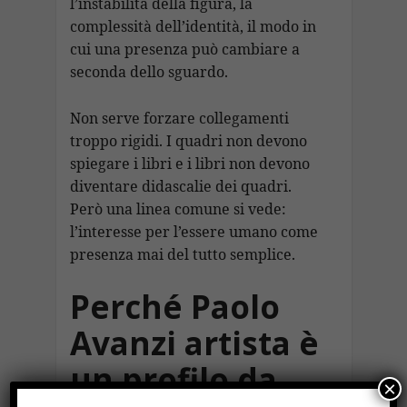
l’instabilità della figura, la
complessità dell’identità, il modo in
cui una presenza può cambiare a
seconda dello sguardo.
Non serve forzare collegamenti
troppo rigidi. I quadri non devono
spiegare i libri e i libri non devono
diventare didascalie dei quadri.
Però una linea comune si vede:
l’interesse per l’essere umano come
presenza mai del tutto semplice.
Perché Paolo
Avanzi artista è
un profilo da
×