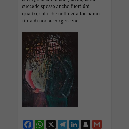
succede spesso anche fuori dai
quadri, solo che nella vita facciamo
finta di non accorgercene.
F
W
X
T
Li
S
G