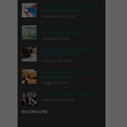
Lipolaser, cos’è, come funziona e
quali sono le controindicazioni
Novembre 14th, 2018
Recinto per cani fai da te, cosa
serve e come costruirlo
Gennaio 8th, 2018
Consigli utili per pulire le borse in
base al loro materiale
Gennaio 15th, 2018
Napoli by Night: dai pub alla serata
con escort Napoli.
Maggio 3rd, 2018
I migliori cantanti pop degli anni 90
Settembre 12th, 2018
RECENSIONI