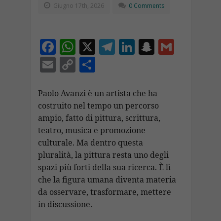
Giugno 17th, 2026
0 Comments
F
W
X
T
Li
S
G
ac
h
el
n
n
m
E
C
C
e
at
e
k
a
ai
m
o
o
b
s
gr
e
p
l
ai
p
n
Paolo Avanzi è un artista che ha
o
A
a
dI
c
costruito nel tempo un percorso
l
y
di
ampio, fatto di pittura, scrittura,
o
p
m
n
h
Li
vi
teatro, musica e promozione
k
p
at
n
di
culturale. Ma dentro questa
k
pluralità, la pittura resta uno degli
spazi più forti della sua ricerca. È lì
che la figura umana diventa materia
da osservare, trasformare, mettere
in discussione.