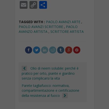
ac
h
el
n
n
m
E
C
C
e
at
e
k
a
ai
m
o
o
b
s
gr
e
p
l
ai
p
n
TAGGED WITH :
PAOLO AVANZI ARTE
,
o
A
a
dI
c
l
y
di
PAOLO AVANZI SCRITTORE
,
PAOLO
AVANZO ARTISTA
,
SCRITTORE ARTISTA
o
p
m
n
h
Li
vi
k
p
at
n
di
k
Olio di neem solubile: perché è
pratico per orto, piante e giardino
senza complicarsi la vita
Parete tagliafuoco: normativa,
compartimentazione e certificazione
della resistenza al fuoco