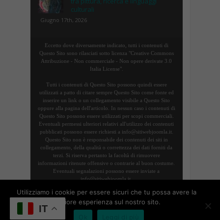
tra pittura, ricerca e linguaggi
culturali
Giugno 17th, 2026
Eccetto dove diversamente indicato, tutti i contenuti di
Questo Sito sono rilasciati sotto licenza "Creative Commons
Attribuzione - Non commerciale - Non opere derivate 3.0
Italia License".
Tutti i contenuti di Questo Sito possono quindi essere
utilizzati a patto di citare sempre Questo Sito come fonte ed
inserire un link o un collegamento visibile a Questo Sito
oppure alla pagina dell'articolo. In nessun caso i contenuti di
Questo Sito possono essere utilizzati per scopi commerciali.
Eventuali permessi ulteriori relativi all'utilizzo dei contenuti
pubblicati possono essere richiesti a info@sitiwebjoomla.it.
Questo Sito non è responsabile dei contenuti dei siti in
collegamento, della qualità o correttezza dei dati forniti da
terzi. Si riserva pertanto la facoltà di rimuovere
informazioni ritenute offensive o contrarie al buon costume.
Eventuali segnalazioni possono essere inviate a
info@sitiwebjoomla.it.
Utilizziamo i cookie per essere sicuri che tu possa avere la
migliore esperienza sul nostro sito.
Copyright 2016 |
Termini, privacy e cookie
|
Sitemap
|
IT
Ok
Leggi di più