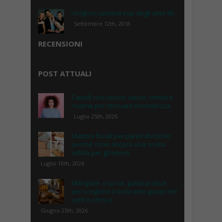
I migliori cantanti pop degli anni 90
Settembre 12th, 2018
RECENSIONI
POST ATTUALI
Capelli ricci secchi: cause, rimedi e
routine per ritrovare morbidezza
Luglio 25th, 2026
Mattoni forati per pareti divisorie:
perché sono ancora una scelta
solida per gli interni
Luglio 10th, 2026
Mangiare a Lucca: guida pratica
per scegliere il ristorante giusto nel
centro storico
Giugno 25th, 2026