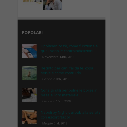
POPOLARI
Lipolaser, cos’è, come funziona e
quali sono le controindicazioni
Novembre 14th, 2018
Recinto per cani fai da te, cosa
serve e come costruirlo
Gennaio 8th, 2018
Consigli utili per pulire le borse in
base al loro materiale
Gennaio 15th, 2018
Napoli by Night: dai pub alla serata
con escort Napoli.
Maggio 3rd, 2018