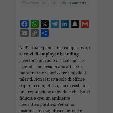
Ottobre 23rd, 2024
0 Comments
F
W
X
T
Li
S
G
ac
h
el
n
n
m
E
C
C
e
at
e
k
a
ai
m
o
o
b
s
gr
e
p
l
ai
p
n
Nell’attuale panorama competitivo, i
o
A
a
dI
c
servizi di employer branding
l
y
di
rivestono un ruolo cruciale per le
o
p
m
n
h
Li
vi
aziende che desiderano attrarre,
k
p
at
n
di
mantenere e valorizzare i migliori
k
talenti. Non si tratta solo di offrire
stipendi competitivi, ma di costruire
una reputazione aziendale che ispiri
fiducia e crei un ambiente
lavorativo positivo. Vediamo
insieme cosa significa e perché è