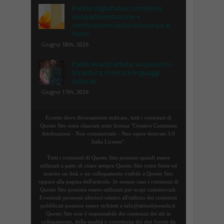
Parete tagliafuoco: normativa,
compartimentazione e
certificazione della resistenza al
fuoco
Giugno 18th, 2026
Paolo Avanzi artista: un percorso
tra pittura, ricerca e linguaggi
culturali
Giugno 17th, 2026
Eccetto dove diversamente indicato, tutti i contenuti di
Questo Sito sono rilasciati sotto licenza "Creative Commons
Attribuzione - Non commerciale - Non opere derivate 3.0
Italia License".
Tutti i contenuti di Questo Sito possono quindi essere
utilizzati a patto di citare sempre Questo Sito come fonte ed
inserire un link o un collegamento visibile a Questo Sito
oppure alla pagina dell'articolo. In nessun caso i contenuti di
Questo Sito possono essere utilizzati per scopi commerciali.
Eventuali permessi ulteriori relativi all'utilizzo dei contenuti
pubblicati possono essere richiesti a info@sitiwebjoomla.it.
Questo Sito non è responsabile dei contenuti dei siti in
collegamento, della qualità o correttezza dei dati forniti da