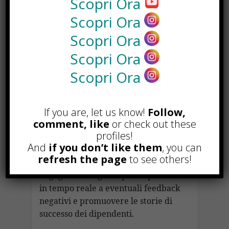
Scopri Ora
iniziative interne, ma anche da ciò
Scopri Ora
che si dice di loro su piattaforme
pubbliche come LinkedIn, Glassdoor
Scopri Ora
e persino Instagram. Le recensioni
Scopri Ora
dei dipendenti, i commenti dei
candidati e le interazioni sui social
Scopri Ora
media contribuiscono a creare una
narrativa che può influenzare
If you are, let us know!
Follow,
notevolmente la percezione esterna.
comment, like
or check out these
I
servizi di employer branding
profiles!
oggi devono quindi integrare
And
if you don’t like them
, you can
strumenti di monitoraggio della
refresh the page
to see others!
reputazione online e strategie di
engagement digitale per rispondere
in tempo reale a eventuali feedback
negativi e promuovere le storie di
successo dei dipendenti.