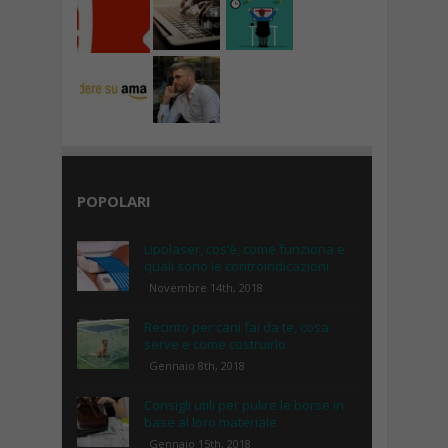
POPOLARI
Lipolaser, cos’è, come funziona e
quali sono le controindicazioni
Novembre 14th, 2018
Recinto per cani fai da te, cosa
serve e come costruirlo
Gennaio 8th, 2018
Consigli utili per pulire le borse in
base al loro materiale
Gennaio 15th, 2018