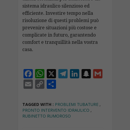
sistema idraulico silenzioso ed
efficiente. Investire tempo nella
risoluzione di questi problemi può
prevenire situazioni più costose e
complicate in futuro, garantendo
comfort e tranquillità nella vostra
casa.
F
W
X
T
Li
S
G
ac
h
el
n
n
m
E
C
C
e
at
e
k
a
ai
m
o
o
b
s
gr
e
p
l
ai
p
n
TAGGED WITH :
PROBLEMI TUBATURE
,
o
A
a
dI
c
l
y
di
PRONTO INTERVENTO IDRAULICO
,
RUBINETTO RUMOROSO
o
p
m
n
h
Li
vi
k
p
at