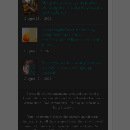
Mangiare a Lucca: guida pratica
per scegliere il ristorante giusto nel
centro storico
Giugno 25th, 2026
Parete tagliafuoco: normativa,
compartimentazione e
certificazione della resistenza al
fuoco
Giugno 18th, 2026
Paolo Avanzi artista: un percorso
tra pittura, ricerca e linguaggi
culturali
Giugno 17th, 2026
Eccetto dove diversamente indicato, tutti i contenuti di
Questo Sito sono rilasciati sotto licenza "Creative Commons
Attribuzione - Non commerciale - Non opere derivate 3.0
Italia License".
Tutti i contenuti di Questo Sito possono quindi essere
utilizzati a patto di citare sempre Questo Sito come fonte ed
inserire un link o un collegamento visibile a Questo Sito