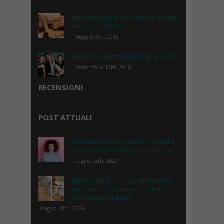
Napoli by Night: dai pub alla serata
con escort Napoli.
Maggio 3rd, 2018
I migliori cantanti pop degli anni 90
Settembre 12th, 2018
RECENSIONI
POST ATTUALI
Capelli ricci secchi: cause, rimedi e
routine per ritrovare morbidezza
Luglio 25th, 2026
Mattoni forati per pareti divisorie:
perché sono ancora una scelta
solida per gli interni
Luglio 10th, 2026