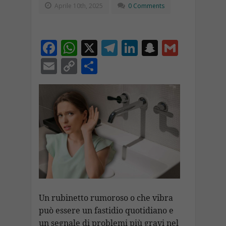
Aprile 10th, 2025
0 Comments
F
W
X
T
Li
S
G
ac
h
el
n
n
m
E
C
C
e
at
e
k
a
ai
m
o
o
b
s
gr
e
p
l
ai
p
n
o
A
a
dI
c
l
y
di
o
p
m
n
h
Li
vi
k
p
at
n
di
k
Un rubinetto rumoroso o che vibra
può essere un fastidio quotidiano e
un segnale di problemi più gravi nel