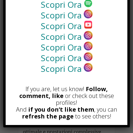
Scopri Ora
Scopri Ora
Le guarnizioni e le rondelle
consumate sono una delle principali
Scopri Ora
cause di vibrazioni e rumori nei
Scopri Ora
rubinetti. Col tempo, questi
componenti possono perdere la loro
Scopri Ora
capacità di sigillare ermeticamente,
Scopri Ora
causando rumori fastidiosi. La
soluzione spesso consiste nel
Scopri Ora
sostituirli con nuovi componenti
adatti. Dopo aver chiuso l’acqua al
rubinetto, smontate la maniglia per
If you are, let us know!
Follow,
accedere alle rondelle e guarnizioni.
comment, like
or check out these
profiles!
Verificate lo stato di usura e
And
if you don’t like them
, you can
sostituite, se necessario, utilizzando
refresh the page
to see others!
componenti delle dimensioni
corrette per garantire una tenuta
ottimale e prestazioni complessive.