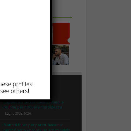
 IN UNA FOTO
hese profiles!
TTUALI
see others!
Capelli ricci secchi: cause, rimedi e
routine per ritrovare morbidezza
Luglio 25th, 2026
Mattoni forati per pareti divisorie:
perché sono ancora una scelta solida