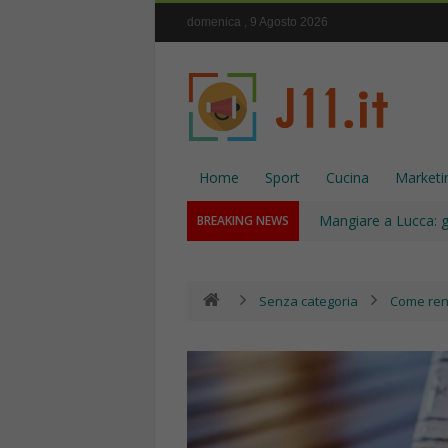
domenica , 9 Agosto 2026
Home
Sport
Cucina
Marketi
Mangiare a Lucca: gu
BREAKING NEWS
Senza categoria
Come ren