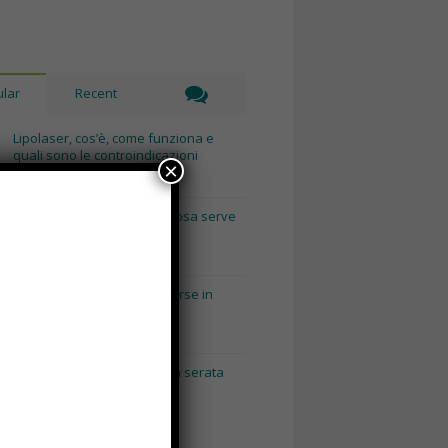
lar
Recent
Lipolaser, cos’è, come funziona e
quali sono le controindicazioni
×
Novembre 14th, 2018
Recinto per cani fai da te, cosa serve
e come costruirlo
Gennaio 8th, 2018
Consigli utili per pulire le borse in
base al loro materiale
Gennaio 15th, 2018
Napoli by Night: dai pub alla serata
con escort Napoli.
Maggio 3rd, 2018