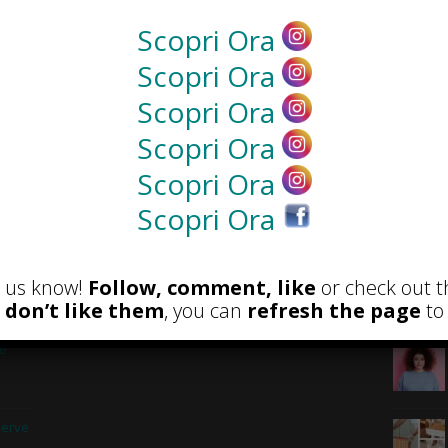
Scopri Ora
NEWS
Scopri Ora
Scopri Ora
Scopri Ora
Scopri Ora
Scopri Ora
et us know!
Follow, comment, like
or check out t
RECENSIONI
POST A
u don’t like them
, you can
refresh the page
to 
 e
serve