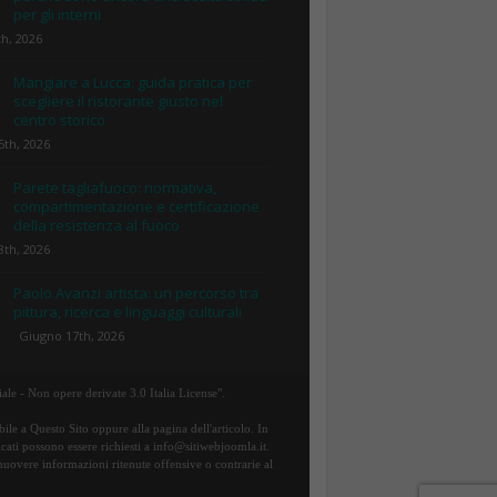
per gli interni
th, 2026
Mangiare a Lucca: guida pratica per
scegliere il ristorante giusto nel
centro storico
5th, 2026
Parete tagliafuoco: normativa,
compartimentazione e certificazione
della resistenza al fuoco
8th, 2026
Paolo Avanzi artista: un percorso tra
pittura, ricerca e linguaggi culturali
Giugno 17th, 2026
ale - Non opere derivate 3.0 Italia License".
ile a Questo Sito oppure alla pagina dell'articolo. In
icati possono essere richiesti a info@sitiwebjoomla.it.
rimuovere informazioni ritenute offensive o contrarie al