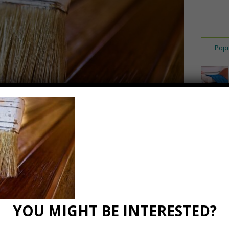
Popu
meabile
2
0 Comments
YOU MIGHT BE INTERESTED?