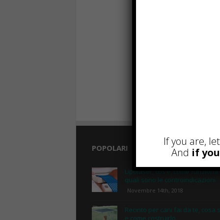
If you are, l
POPOLARI
And
if yo
Lipolaser, cos’è, come funziona
quali sono le controindicazioni
Novembre 14th, 2018
Recinto per cani fai da te, cosa 
e come costruirlo