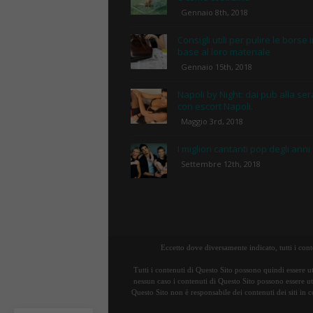
Gennaio 8th, 2018
Consigli utili per pulire le borse 
base al loro materiale
Gennaio 15th, 2018
Napoli by Night: dai pub alla ser
con escort Napoli.
Maggio 3rd, 2018
I migliori cantanti pop degli anni
Settembre 12th, 2018
Eccetto dove diversamente indicato, tutti i con
Tutti i contenuti di Questo Sito possono quindi essere ut
nessun caso i contenuti di Questo Sito possono essere uti
Questo Sito non è responsabile dei contenuti dei siti in c