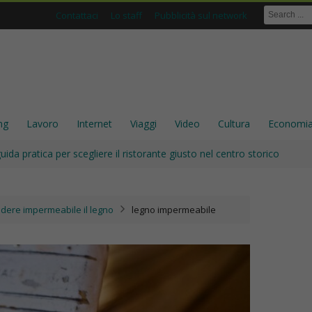
Contattaci
Lo staff
Pubblicità sul network
ng
Lavoro
Internet
Viaggi
Video
Cultura
Economi
ida pratica per scegliere il ristorante giusto nel centro storico
dere impermeabile il legno
legno impermeabile