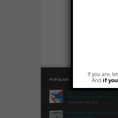
If you are, l
And
if yo
POPOLARI
Lipolaser, cos’è, come funziona
quali sono le controindicazioni
Novembre 14th, 2018
Recinto per cani fai da te, cosa 
e come costruirlo