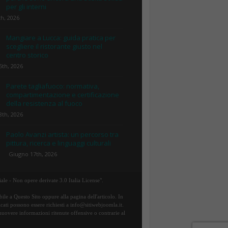
per gli interni
th, 2026
Mangiare a Lucca: guida pratica per
scegliere il ristorante giusto nel
centro storico
5th, 2026
Parete tagliafuoco: normativa,
compartimentazione e certificazione
della resistenza al fuoco
8th, 2026
Paolo Avanzi artista: un percorso tra
pittura, ricerca e linguaggi culturali
Giugno 17th, 2026
ale - Non opere derivate 3.0 Italia License".
ile a Questo Sito oppure alla pagina dell'articolo. In
icati possono essere richiesti a info@sitiwebjoomla.it.
rimuovere informazioni ritenute offensive o contrarie al