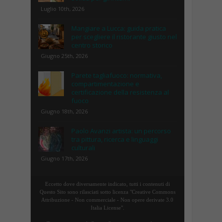
Luglio 10th, 2026
Mangiare a Lucca: guida pratica
per scegliere il ristorante giusto nel
centro storico
Giugno 25th, 2026
Parete tagliafuoco: normativa,
compartimentazione e
certificazione della resistenza al
fuoco
Giugno 18th, 2026
Paolo Avanzi artista: un percorso
tra pittura, ricerca e linguaggi
culturali
Giugno 17th, 2026
Eccetto dove diversamente indicato, tutti i contenuti di
Questo Sito sono rilasciati sotto licenza "Creative Commons
Attribuzione - Non commerciale - Non opere derivate 3.0
Italia License".