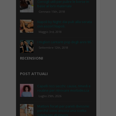
Consigli utili per pulire le borse in
base al loro materiale
Gennaio 15th, 2018
Napoli by Night: dai pub alla serata
con escort Napoli.
Maggio 3rd, 2018
I migliori cantanti pop degli anni 90
Settembre 12th, 2018
RECENSIONI
POST ATTUALI
Capelli ricci secchi: cause, rimedi e
routine per ritrovare morbidezza
Luglio 25th, 2026
Mattoni forati per pareti divisorie:
perché sono ancora una scelta
solida per gli interni