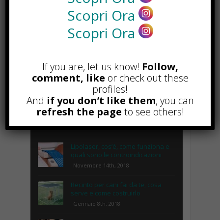
Scopri Ora
Scopri Ora
If you are, let us know!
Follow,
comment, like
or check out these
profiles!
And
if you don’t like them
, you can
refresh the page
to see others!
POPOLARI
Lipolaser, cos’è, come funziona e
quali sono le controindicazioni
Novembre 14th, 2018
Recinto per cani fai da te, cosa
serve e come costruirlo
Gennaio 8th, 2018