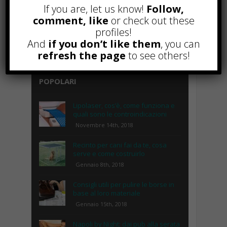
If you are, let us know!
Follow,
comment, like
or check out these
profiles!
And
if you don’t like them
, you can
refresh the page
to see others!
POPOLARI
Lipolaser, cos’è, come funziona e
quali sono le controindicazioni
Novembre 14th, 2018
Recinto per cani fai da te, cosa
serve e come costruirlo
Gennaio 8th, 2018
Consigli utili per pulire le borse in
base al loro materiale
Gennaio 15th, 2018
Napoli by Night: dai pub alla serata