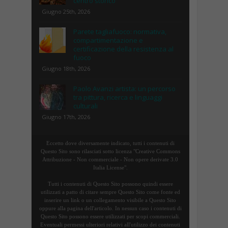
centro storico
Giugno 25th, 2026
Parete tagliafuoco: normativa,
compartimentazione e
certificazione della resistenza al
fuoco
Giugno 18th, 2026
Paolo Avanzi artista: un percorso
tra pittura, ricerca e linguaggi
culturali
Giugno 17th, 2026
Eccetto dove diversamente indicato, tutti i contenuti di
Questo Sito sono rilasciati sotto licenza "Creative Commons
Attribuzione - Non commerciale - Non opere derivate 3.0
Italia License".
Tutti i contenuti di Questo Sito possono quindi essere
utilizzati a patto di citare sempre Questo Sito come fonte ed
inserire un link o un collegamento visibile a Questo Sito
oppure alla pagina dell'articolo. In nessun caso i contenuti di
Questo Sito possono essere utilizzati per scopi commerciali.
Eventuali permessi ulteriori relativi all'utilizzo dei contenuti