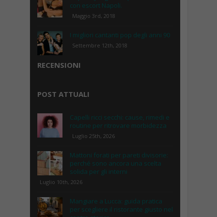
con escort Napoli.
Maggio 3rd, 2018
I migliori cantanti pop degli anni 90
Settembre 12th, 2018
RECENSIONI
POST ATTUALI
Capelli ricci secchi: cause, rimedi e
routine per ritrovare morbidezza
Luglio 25th, 2026
Mattoni forati per pareti divisorie:
perché sono ancora una scelta
solida per gli interni
Luglio 10th, 2026
Mangiare a Lucca: guida pratica
per scegliere il ristorante giusto nel