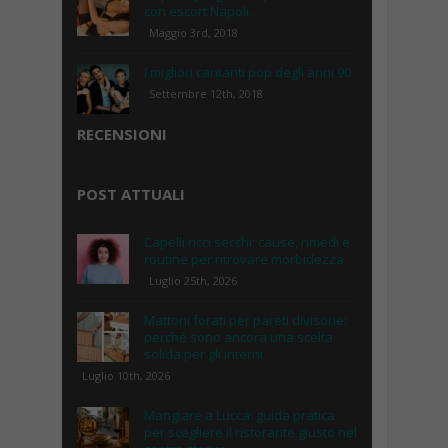
con escort Napoli.
Maggio 3rd, 2018
I migliori cantanti pop degli anni 90
Settembre 12th, 2018
RECENSIONI
POST ATTUALI
Capelli ricci secchi: cause, rimedi e
routine per ritrovare morbidezza
Luglio 25th, 2026
Mattoni forati per pareti divisorie:
perché sono ancora una scelta
solida per gli interni
Luglio 10th, 2026
Mangiare a Lucca: guida pratica
per scegliere il ristorante giusto nel