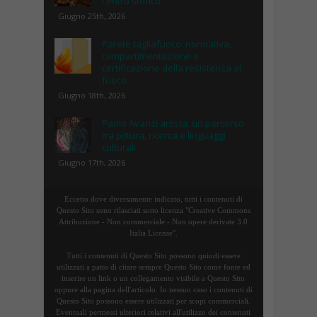
centro storico
Giugno 25th, 2026
Parete tagliafuoco: normativa,
compartimentazione e
certificazione della resistenza al
fuoco
Giugno 18th, 2026
Paolo Avanzi artista: un percorso
tra pittura, ricerca e linguaggi
culturali
Giugno 17th, 2026
Eccetto dove diversamente indicato, tutti i contenuti di
Questo Sito sono rilasciati sotto licenza "Creative Commons
Attribuzione - Non commerciale - Non opere derivate 3.0
Italia License".
Tutti i contenuti di Questo Sito possono quindi essere
utilizzati a patto di citare sempre Questo Sito come fonte ed
inserire un link o un collegamento visibile a Questo Sito
oppure alla pagina dell'articolo. In nessun caso i contenuti di
Questo Sito possono essere utilizzati per scopi commerciali.
Eventuali permessi ulteriori relativi all'utilizzo dei contenuti