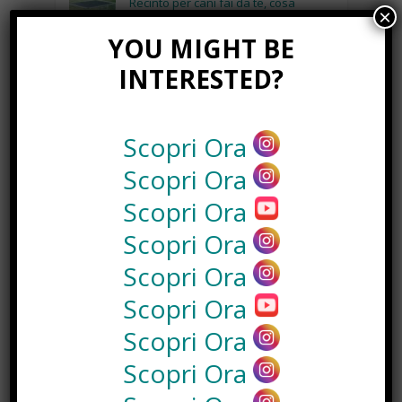
Recinto per cani fai da te, cosa
×
serve e come costruirlo
Gennaio 8th, 2018
YOU MIGHT BE
INTERESTED?
Consigli utili per pulire le borse in
base al loro materiale
Gennaio 15th, 2018
Scopri Ora
Napoli by Night: dai pub alla serata
con escort Napoli.
Scopri Ora
Maggio 3rd, 2018
Scopri Ora
Scopri Ora
NEWS IN UNA FOTO
Scopri Ora
Scopri Ora
Scopri Ora
Scopri Ora