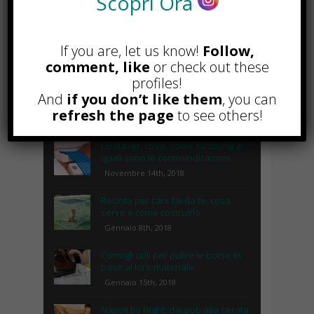
Scopri Ora
If you are, let us know!
Follow,
comment, like
or check out these
profiles!
And
if you don’t like them
, you can
POPOLARI
refresh the page
to see others!
Lipolaser, cos’è, come funziona e
quali sono le controindicazioni
Novembre 14th, 2018
Recinto per cani fai da te, cosa
serve e come costruirlo
Gennaio 8th, 2018
Consigli utili per pulire le borse in
base al loro materiale
Gennaio 15th, 2018
Napoli by Night: dai pub alla serata