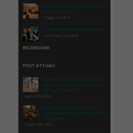
Napoli by Night: dai pub alla serata
con escort Napoli.
Maggio 3rd, 2018
I migliori cantanti pop degli anni 90
Settembre 12th, 2018
RECENSIONI
POST ATTUALI
Mattoni forati per pareti divisorie:
perché sono ancora una scelta
solida per gli interni
Luglio 10th, 2026
Mangiare a Lucca: guida pratica
per scegliere il ristorante giusto nel
centro storico
Giugno 25th, 2026