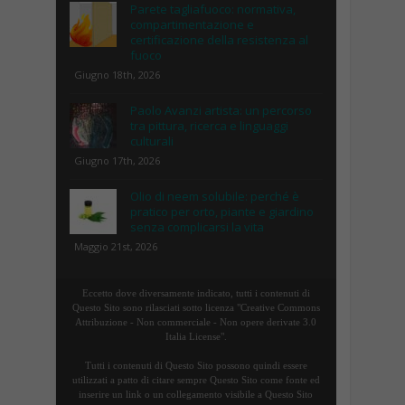
Parete tagliafuoco: normativa,
compartimentazione e
certificazione della resistenza al
fuoco
Giugno 18th, 2026
Paolo Avanzi artista: un percorso
tra pittura, ricerca e linguaggi
culturali
Giugno 17th, 2026
Olio di neem solubile: perché è
pratico per orto, piante e giardino
senza complicarsi la vita
Maggio 21st, 2026
Eccetto dove diversamente indicato, tutti i contenuti di
Questo Sito sono rilasciati sotto licenza "Creative Commons
Attribuzione - Non commerciale - Non opere derivate 3.0
Italia License".
Tutti i contenuti di Questo Sito possono quindi essere
utilizzati a patto di citare sempre Questo Sito come fonte ed
inserire un link o un collegamento visibile a Questo Sito