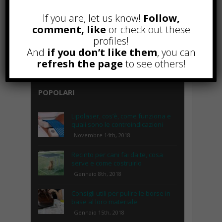
If you are, let us know!
Follow,
comment, like
or check out these
profiles!
And
if you don’t like them
, you can
refresh the page
to see others!
POPOLARI
Lipolaser, cos’è, come funziona e
quali sono le controindicazioni
Novembre 14th, 2018
Recinto per cani fai da te, cosa
serve e come costruirlo
Gennaio 8th, 2018
Consigli utili per pulire le borse in
base al loro materiale
Gennaio 15th, 2018