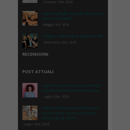
Gennaio 15th, 2018
Napoli by Night: dai pub alla serata
con escort Napoli.
Maggio 3rd, 2018
I migliori cantanti pop degli anni 90
Settembre 12th, 2018
RECENSIONI
POST ATTUALI
Capelli ricci secchi: cause, rimedi e
routine per ritrovare morbidezza
Luglio 25th, 2026
Mattoni forati per pareti divisorie:
perché sono ancora una scelta
solida per gli interni
Luglio 10th, 2026