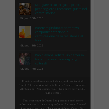
Mangiare a Lucca: guida pratica
per scegliere il ristorante giusto nel
centro storico
Giugno 25th, 2026
Parete tagliafuoco: normativa,
compartimentazione e
certificazione della resistenza al
fuoco
Giugno 18th, 2026
Paolo Avanzi artista: un percorso
tra pittura, ricerca e linguaggi
culturali
Giugno 17th, 2026
Eccetto dove diversamente indicato, tutti i contenuti di
Questo Sito sono rilasciati sotto licenza "Creative Commons
Attribuzione - Non commerciale - Non opere derivate 3.0
Italia License".
Tutti i contenuti di Questo Sito possono quindi essere
utilizzati a patto di citare sempre Questo Sito come fonte ed
inserire un link o un collegamento visibile a Questo Sito