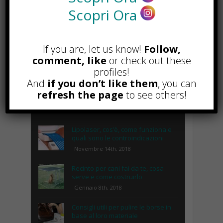
Scopri Ora
If you are, let us know!
Follow,
comment, like
or check out these
profiles!
And
if you don’t like them
, you can
refresh the page
to see others!
POPOLARI
Lipolaser, cos’è, come funziona e
quali sono le controindicazioni
Novembre 14th, 2018
Recinto per cani fai da te, cosa
serve e come costruirlo
Gennaio 8th, 2018
Consigli utili per pulire le borse in
base al loro materiale