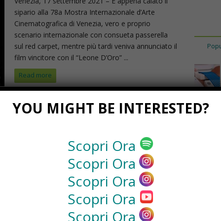
Venezia, 17 settembre 2021 – È appena calato il
sipario alla 78a Mostra Internazionale d’Arte
Cinematografica di Venezia, vero e proprio
scenario internazionale con consueta passerella
sul red carpet, mentre più tardi veniva annunciato il
Popu
film vincitore con il “Leone D’Oro” ...
Read more
YOU MIGHT BE INTERESTED?
Scopri Ora
Scopri Ora
Scopri Ora
Scopri Ora
Scopri Ora