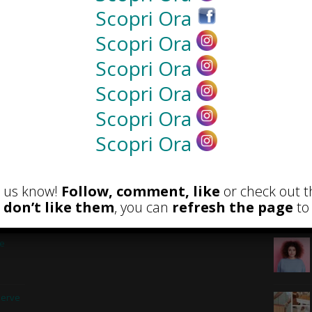
Scopri Ora
NEWS
Scopri Ora
Scopri Ora
Scopri Ora
Scopri Ora
Scopri Ora
et us know!
Follow, comment, like
or check out t
u don’t like them
, you can
refresh the page
to 
RECENSIONI
POST A
 e
serve