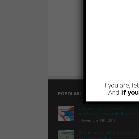
If you are, l
And
if yo
POPOLARI
Lipolaser, cos’è, come funziona
quali sono le controindicazioni
Novembre 14th, 2018
Recinto per cani fai da te, cosa 
e come costruirlo