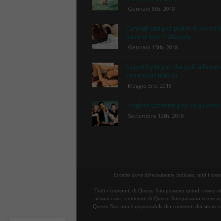
Gennaio 8th, 2018
Consigli utili per pulire le borse 
base al loro materiale
Gennaio 15th, 2018
Napoli by Night: dai pub alla ser
con escort Napoli.
Maggio 3rd, 2018
I migliori cantanti pop degli anni
Settembre 12th, 2018
Eccetto dove diversamente indicato, tutti i con
Tutti i contenuti di Questo Sito possono quindi essere ut
nessun caso i contenuti di Questo Sito possono essere uti
Questo Sito non è responsabile dei contenuti dei siti in c