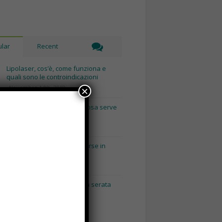
lar
Recent
Lipolaser, cos’è, come funziona e
quali sono le controindicazioni
Novembre 14th, 2018
×
Recinto per cani fai da te, cosa serve
e come costruirlo
Gennaio 8th, 2018
Consigli utili per pulire le borse in
base al loro materiale
Gennaio 15th, 2018
Napoli by Night: dai pub alla serata
con escort Napoli.
Maggio 3rd, 2018