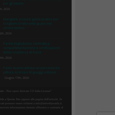
per gli interni
th, 2026
Mangiare a Lucca: guida pratica per
scegliere il ristorante giusto nel
centro storico
5th, 2026
Parete tagliafuoco: normativa,
compartimentazione e certificazione
della resistenza al fuoco
8th, 2026
Paolo Avanzi artista: un percorso tra
pittura, ricerca e linguaggi culturali
Giugno 17th, 2026
ale - Non opere derivate 3.0 Italia License".
ile a Questo Sito oppure alla pagina dell'articolo. In
icati possono essere richiesti a info@sitiwebjoomla.it.
rimuovere informazioni ritenute offensive o contrarie al