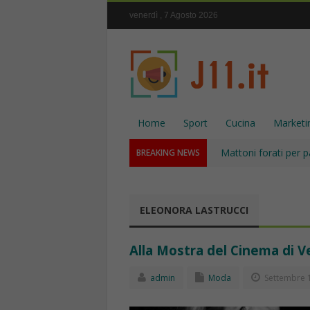
venerdì , 7 Agosto 2026
Home
Sport
Cucina
Marketi
Mattoni forati per p
BREAKING NEWS
ELEONORA LASTRUCCI
Alla Mostra del Cinema di Ve
admin
Moda
Settembre 1