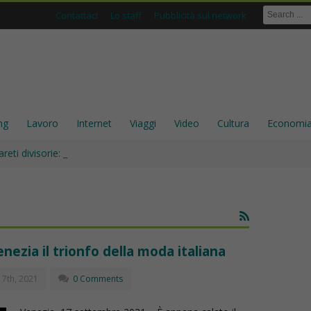
Contattaci
Lo staff
Pubblicità sul network
ng
Lavoro
Internet
Viaggi
Video
Cultura
Economi
areti divisorie: perché sono ancora una scelta solida p_
nezia il trionfo della moda italiana
7th, 2021
0 Comments