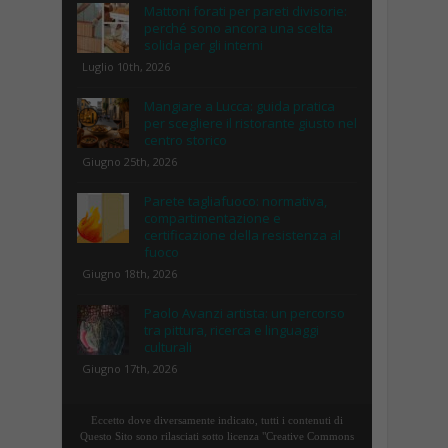
Mattoni forati per pareti divisorie:
perché sono ancora una scelta
solida per gli interni
Luglio 10th, 2026
Mangiare a Lucca: guida pratica
per scegliere il ristorante giusto nel
centro storico
Giugno 25th, 2026
Parete tagliafuoco: normativa,
compartimentazione e
certificazione della resistenza al
fuoco
Giugno 18th, 2026
Paolo Avanzi artista: un percorso
tra pittura, ricerca e linguaggi
culturali
Giugno 17th, 2026
Eccetto dove diversamente indicato, tutti i contenuti di
Questo Sito sono rilasciati sotto licenza "Creative Commons