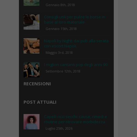
Gennaio 8th, 2018
Consigli utili per pulire le borse in
base al loro materiale
Gennaio 15th, 2018
Napoli by Night: dai pub alla serata
con escort Napoli.
Maggio 3rd, 2018
I migliori cantanti pop degli anni 90
Settembre 12th, 2018
RECENSIONI
POST ATTUALI
Capelli ricci secchi: cause, rimedi e
routine per ritrovare morbidezza
Luglio 25th, 2026