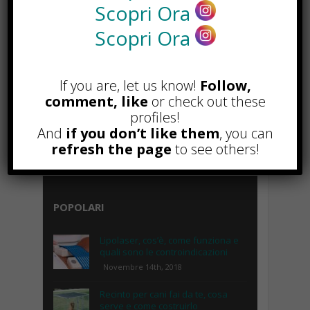
Scopri Ora
Scopri Ora
If you are, let us know!
Follow,
comment, like
or check out these
profiles!
And
if you don’t like them
, you can
refresh the page
to see others!
POPOLARI
Lipolaser, cos’è, come funziona e
quali sono le controindicazioni
Novembre 14th, 2018
Recinto per cani fai da te, cosa
serve e come costruirlo