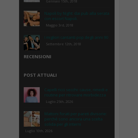
Gennaio 15th, 2018
Napoli by Night: dai pub alla serata
con escort Napoli.
Maggio 3rd, 2018
I migliori cantanti pop degli anni 90
Settembre 12th, 2018
RECENSIONI
POST ATTUALI
Capelli ricci secchi: cause, rimedi e
routine per ritrovare morbidezza
Luglio 25th, 2026
Mattoni forati per pareti divisorie:
perché sono ancora una scelta
solida per gli interni
Luglio 10th, 2026