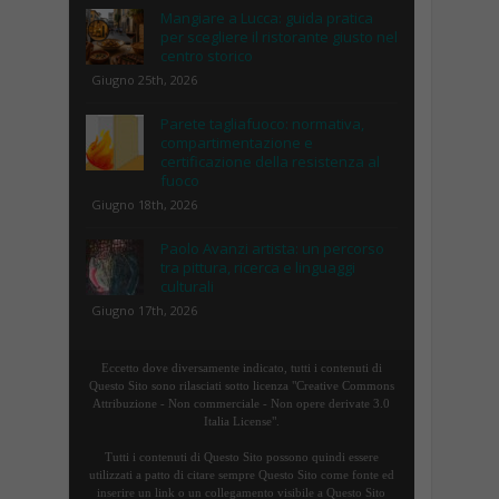
Mangiare a Lucca: guida pratica
per scegliere il ristorante giusto nel
centro storico
Giugno 25th, 2026
Parete tagliafuoco: normativa,
compartimentazione e
certificazione della resistenza al
fuoco
Giugno 18th, 2026
Paolo Avanzi artista: un percorso
tra pittura, ricerca e linguaggi
culturali
Giugno 17th, 2026
Eccetto dove diversamente indicato, tutti i contenuti di
Questo Sito sono rilasciati sotto licenza "Creative Commons
Attribuzione - Non commerciale - Non opere derivate 3.0
Italia License".
Tutti i contenuti di Questo Sito possono quindi essere
utilizzati a patto di citare sempre Questo Sito come fonte ed
inserire un link o un collegamento visibile a Questo Sito