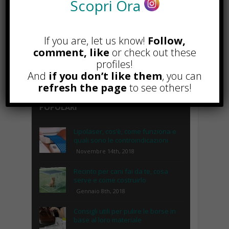
Scopri Ora
If you are, let us know!
Follow,
comment, like
or check out these
profiles!
And
if you don’t like them
, you can
refresh the page
to see others!
POPOLARI
Lipolaser, cos’è, come funziona e
quali sono le controindicazioni
Novembre 14th, 2018
Recinto per cani fai da te, cosa
serve e come costruirlo
Gennaio 8th, 2018
Consigli utili per pulire le borse in
base al loro materiale