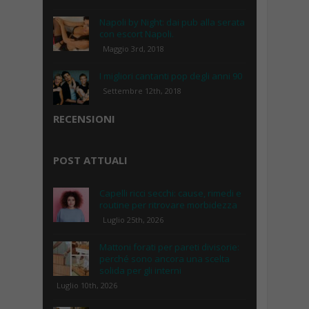
Napoli by Night: dai pub alla serata
con escort Napoli.
Maggio 3rd, 2018
I migliori cantanti pop degli anni 90
Settembre 12th, 2018
RECENSIONI
POST ATTUALI
Capelli ricci secchi: cause, rimedi e
routine per ritrovare morbidezza
Luglio 25th, 2026
Mattoni forati per pareti divisorie:
perché sono ancora una scelta
solida per gli interni
Luglio 10th, 2026