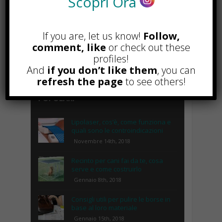
Scopri Ora
If you are, let us know!
Follow,
comment, like
or check out these
profiles!
And
if you don’t like them
, you can
refresh the page
to see others!
POPOLARI
Lipolaser, cos’è, come funziona e
quali sono le controindicazioni
Novembre 14th, 2018
Recinto per cani fai da te, cosa
serve e come costruirlo
Gennaio 8th, 2018
Consigli utili per pulire le borse in
base al loro materiale
Gennaio 15th, 2018