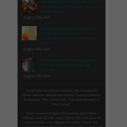
Mangiare a Lucca: guida pratica
per scegliere il ristorante giusto nel
centro storico
Giugno 25th, 2026
Parete tagliafuoco: normativa,
compartimentazione e
certificazione della resistenza al
fuoco
Giugno 18th, 2026
Paolo Avanzi artista: un percorso
tra pittura, ricerca e linguaggi
culturali
Giugno 17th, 2026
Eccetto dove diversamente indicato, tutti i contenuti di
Questo Sito sono rilasciati sotto licenza "Creative Commons
Attribuzione - Non commerciale - Non opere derivate 3.0
Italia License".
Tutti i contenuti di Questo Sito possono quindi essere
utilizzati a patto di citare sempre Questo Sito come fonte ed
inserire un link o un collegamento visibile a Questo Sito
oppure alla pagina dell'articolo. In nessun caso i contenuti di