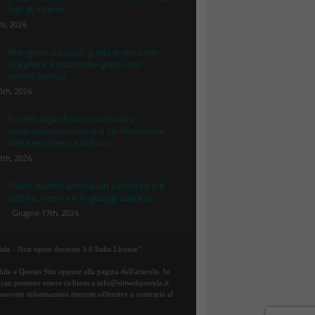
per gli interni
th, 2026
Mangiare a Lucca: guida pratica per
scegliere il ristorante giusto nel
centro storico
5th, 2026
Parete tagliafuoco: normativa,
compartimentazione e certificazione
della resistenza al fuoco
8th, 2026
Paolo Avanzi artista: un percorso tra
pittura, ricerca e linguaggi culturali
Giugno 17th, 2026
ale - Non opere derivate 3.0 Italia License".
ile a Questo Sito oppure alla pagina dell'articolo. In
icati possono essere richiesti a info@sitiwebjoomla.it.
rimuovere informazioni ritenute offensive o contrarie al