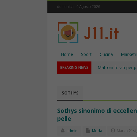
domenica , 9 Agosto 2026
Home
Sport
Cucina
Marketi
Mattoni forati per p
BREAKING NEWS
SOTHYS
Sothys sinonimo di eccellenz
pelle
admin
Moda
Marzo 21st,