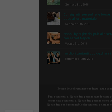
Gennaio 8th, 2018
Consigli utili per pulire le borse 
base al loro materiale
Gennaio 15th, 2018
Napoli by Night: dai pub alla ser
con escort Napoli.
Maggio 3rd, 2018
I migliori cantanti pop degli anni
Settembre 12th, 2018
Eccetto dove diversamente indicato, tutti i con
Tutti i contenuti di Questo Sito possono quindi essere ut
nessun caso i contenuti di Questo Sito possono essere uti
Questo Sito non è responsabile dei contenuti dei siti in c