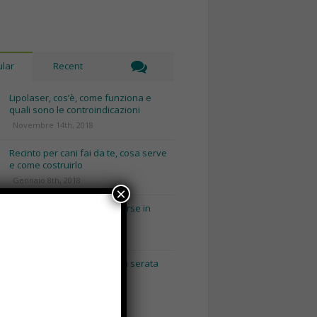
lar
Recent
Lipolaser, cos’è, come funziona e
quali sono le controindicazioni
Novembre 14th, 2018
Recinto per cani fai da te, cosa serve
e come costruirlo
Gennaio 8th, 2018
×
Consigli utili per pulire le borse in
base al loro materiale
Gennaio 15th, 2018
Napoli by Night: dai pub alla serata
con escort Napoli.
Maggio 3rd, 2018