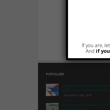
If you are, l
And
if yo
POPOLARI
Lipolaser, cos’è, come funziona
quali sono le controindicazioni
Novembre 14th, 2018
Recinto per cani fai da te, cosa 
e come costruirlo