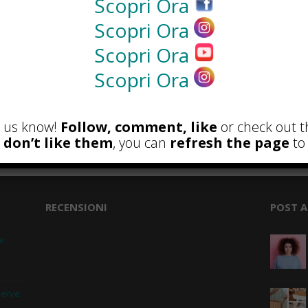
Scopri Ora
Scopri Ora
NEWS
Scopri Ora
Scopri Ora
et us know!
Follow, comment, like
or check out t
u don’t like them
, you can
refresh the page
to 
RECENSIONI
POST A
 e
serve