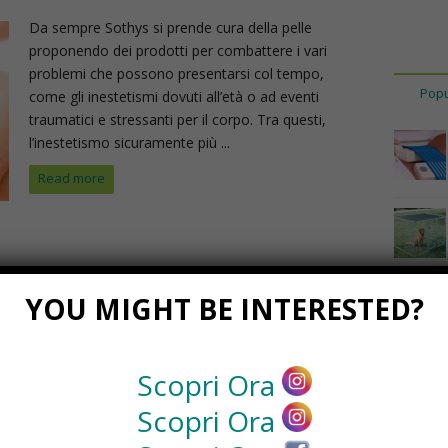
Da sempre Sothys si prende cura della pelle
proponendo dei prodotti per combattere i vari
problemi che possono presentarsi col tempo,
Popu
come gli inestetismi dovuti all’età o ad eventi
traumatici e stressanti per il corpo. Tra questi,
l’inestetismo sicuramente più ...
Read more
YOU MIGHT BE INTERESTED?
Scopri Ora
Scopri Ora