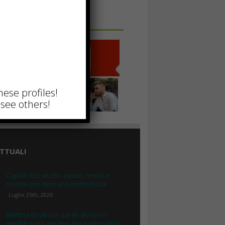
 IN UNA FOTO
hese profiles!
see others!
TTUALI
Capelli ricci secchi: cause, rimedi e
routine per ritrovare morbidezza
Luglio 25th, 2026
Mattoni forati per pareti divisorie:
perché sono ancora una scelta solida