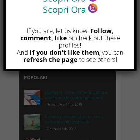
Scopri Ora
If you are, let us know!
Follow,
comment, like
or check out these
profiles!
And
if you don’t like them
, you can
refresh the page
to see others!
POPOLARI
Lipolaser, cos’è, come funziona e
quali sono le controindicazioni
Novembre 14th, 2018
Recinto per cani fai da te, cosa
serve e come costruirlo
Gennaio 8th, 2018