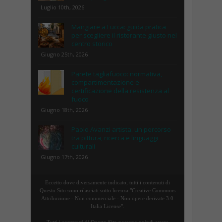
Luglio 10th, 2026
Mangiare a Lucca: guida pratica
per scegliere il ristorante giusto nel
centro storico
Giugno 25th, 2026
Parete tagliafuoco: normativa,
compartimentazione e
certificazione della resistenza al
fuoco
Giugno 18th, 2026
Paolo Avanzi artista: un percorso
tra pittura, ricerca e linguaggi
culturali
Giugno 17th, 2026
Eccetto dove diversamente indicato, tutti i contenuti di
Questo Sito sono rilasciati sotto licenza "Creative Commons
Attribuzione - Non commerciale - Non opere derivate 3.0
Italia License".