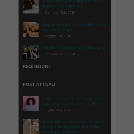
Consigli utili per pulire le borse in
base al loro materiale
Gennaio 15th, 2018
Napoli by Night: dai pub alla serata
con escort Napoli.
Maggio 3rd, 2018
I migliori cantanti pop degli anni 90
Settembre 12th, 2018
RECENSIONI
POST ATTUALI
Capelli ricci secchi: cause, rimedi e
routine per ritrovare morbidezza
Luglio 25th, 2026
Mattoni forati per pareti divisorie:
perché sono ancora una scelta
solida per gli interni