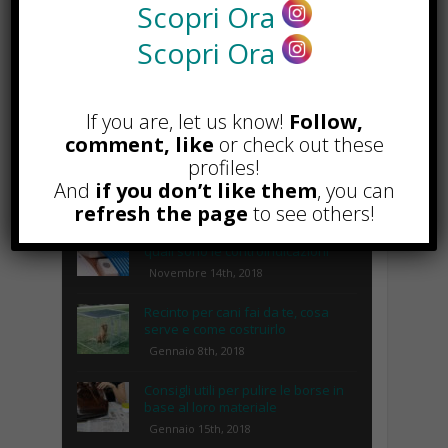
Scopri Ora
Scopri Ora
If you are, let us know!
Follow,
comment, like
or check out these
profiles!
POPOLARI
And
if you don’t like them
, you can
refresh the page
to see others!
Lipolaser, cos’è, come funziona e
quali sono le controindicazioni
Novembre 14th, 2018
Recinto per cani fai da te, cosa
serve e come costruirlo
Gennaio 8th, 2018
Consigli utili per pulire le borse in
base al loro materiale
Gennaio 15th, 2018