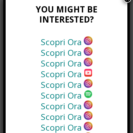
YOU MIGHT BE
Recinto per cani fai da te, cosa
serve e come costruirlo
INTERESTED?
Gennaio 8th, 2018
Consigli utili per pulire le borse in
base al loro materiale
Scopri Ora
Gennaio 15th, 2018
Scopri Ora
Napoli by Night: dai pub alla serata
con escort Napoli.
Scopri Ora
Maggio 3rd, 2018
Scopri Ora
Scopri Ora
NEWS IN UNA FOTO
Scopri Ora
Scopri Ora
Scopri Ora
Scopri Ora