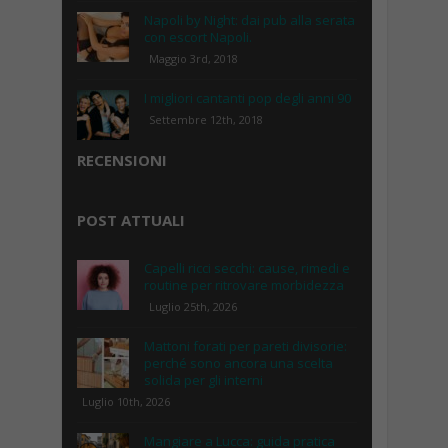
Napoli by Night: dai pub alla serata
con escort Napoli.
Maggio 3rd, 2018
I migliori cantanti pop degli anni 90
Settembre 12th, 2018
RECENSIONI
POST ATTUALI
Capelli ricci secchi: cause, rimedi e
routine per ritrovare morbidezza
Luglio 25th, 2026
Mattoni forati per pareti divisorie:
perché sono ancora una scelta
solida per gli interni
Luglio 10th, 2026
Mangiare a Lucca: guida pratica