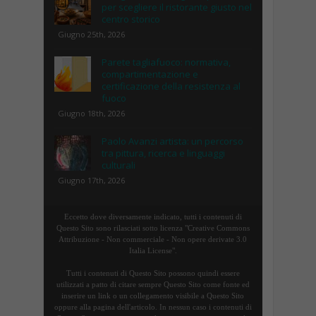
per scegliere il ristorante giusto nel
centro storico
Giugno 25th, 2026
Parete tagliafuoco: normativa,
compartimentazione e
certificazione della resistenza al
fuoco
Giugno 18th, 2026
Paolo Avanzi artista: un percorso
tra pittura, ricerca e linguaggi
culturali
Giugno 17th, 2026
Eccetto dove diversamente indicato, tutti i contenuti di
Questo Sito sono rilasciati sotto licenza "Creative Commons
Attribuzione - Non commerciale - Non opere derivate 3.0
Italia License".
Tutti i contenuti di Questo Sito possono quindi essere
utilizzati a patto di citare sempre Questo Sito come fonte ed
inserire un link o un collegamento visibile a Questo Sito
oppure alla pagina dell'articolo. In nessun caso i contenuti di