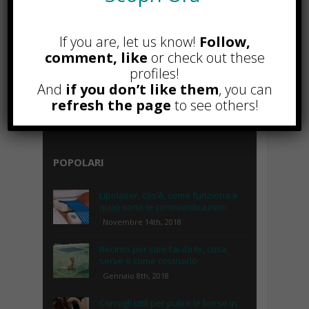
If you are, let us know!
Follow,
comment, like
or check out these
profiles!
And
if you don’t like them
, you can
refresh the page
to see others!
POPOLARI
Lipolaser, cos’è, come funziona e
quali sono le controindicazioni
Novembre 14th, 2018
Recinto per cani fai da te, cosa
serve e come costruirlo
Gennaio 8th, 2018
Consigli utili per pulire le borse in