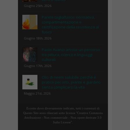
Giugno 25th, 2026
Parete tagliafuoco: normativa,
compartimentazione e
certificazione della resistenza al
fuoco
Giugno 18th, 2026
Paolo Avanzi artista: un percorso
tra pittura, ricerca e linguaggi
culturali
Giugno 17th, 2026
Olio di neem solubile: perché è
pratico per orto, piante e giardino
senza complicarsi la vita
Maggio 21st, 2026
Eccetto dove diversamente indicato, tutti i contenuti di
Questo Sito sono rilasciati sotto licenza "Creative Commons
Attribuzione - Non commerciale - Non opere derivate 3.0
Italia License".