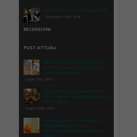
I migliori cantanti pop degli anni 90
Settembre 12th, 2018
RECENSIONI
POST ATTUALI
Mattoni forati per pareti divisorie:
perché sono ancora una scelta
solida per gli interni
Luglio 10th, 2026
Mangiare a Lucca: guida pratica
per scegliere il ristorante giusto nel
centro storico
Giugno 25th, 2026
Parete tagliafuoco: normativa,
compartimentazione e
certificazione della resistenza al
fuoco