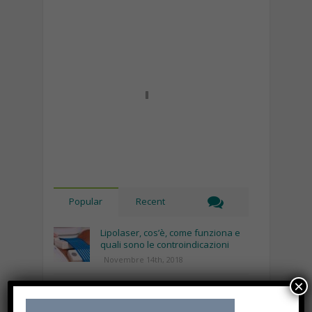
Popular
Recent
Lipolaser, cos’è, come funziona e
quali sono le controindicazioni
Novembre 14th, 2018
×
Recinto per cani fai da te, cosa
serve e come costruirlo