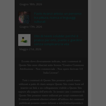
Giugno 18th, 2026
Paolo Avanzi artista: un percorso
tra pittura, ricerca e linguaggi
culturali
Giugno 17th, 2026
Olio di neem solubile: perché è
pratico per orto, piante e giardino
senza complicarsi la vita
Maggio 21st, 2026
Eccetto dove diversamente indicato, tutti i contenuti di
Questo Sito sono rilasciati sotto licenza "Creative Commons
Attribuzione - Non commerciale - Non opere derivate 3.0
Italia License".
Tutti i contenuti di Questo Sito possono quindi essere
utilizzati a patto di citare sempre Questo Sito come fonte ed
inserire un link o un collegamento visibile a Questo Sito
oppure alla pagina dell'articolo. In nessun caso i contenuti di
Questo Sito possono essere utilizzati per scopi commerciali.
Eventuali permessi ulteriori relativi all'utilizzo dei contenuti
pubblicati possono essere richiesti a info@sitiwebjoomla.it.