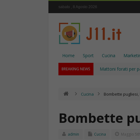
sabato , 8 Agosto 2026
Home
Sport
Cucina
Marketi
Mattoni forati per p
BREAKING NEWS
Cucina
Bombette pugliesi, l
Bombette pug
admin
Cucina
Maggio 5th