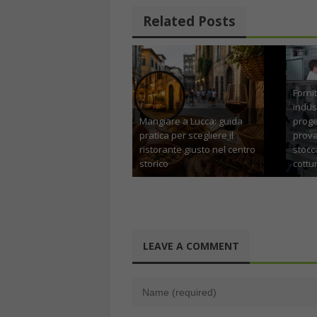
Related Posts
Forniture per cucine
industriali: come
Mangiare a Lucca: guida
progettare un flusso
pratica per scegliere il
prova di volumi” tra
ristorante giusto nel centro
stoccaggio, preparaz
storico
cottura e distribuzio
Giugno 25th, 2026
Gennaio 22nd, 20
LEAVE A COMMENT