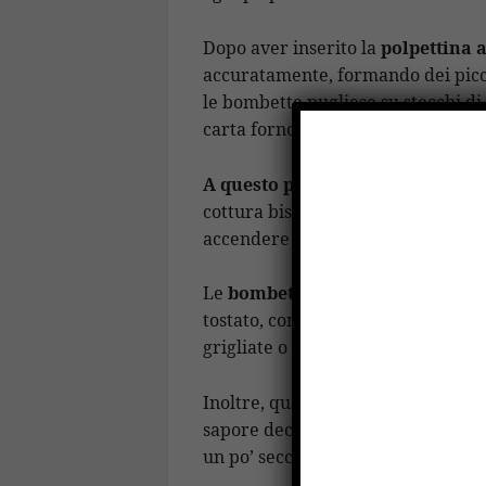
Dopo aver inserito la
polpettina a
accuratamente, formando dei piccol
le bombette pugliese su stecchi di
carta forno.
A questo punto non ci resta che 
cottura bisogna girare le bombett
accendere il grill e farle dorare, 
Le
bombette pugliesi
vanno servi
tostato, come contorni si possono 
grigliate o saltate in padella.
Inoltre, queste polpette si sposan
sapore deciso, ma va benissimo an
un po’ secco.