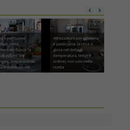
Attrezzature per gelateria
e pasticceria: la resa si
 “a
gioca nei dettagli
Contenitori inox per
(temperatura, tempi e
ristorazione: sicurezza,
ione,
ordine), non solo nella
igiene e gestione termica
ne
ricetta
nella cucina professionale
26
Gennaio 21st, 2026
Novembre 19th, 2025