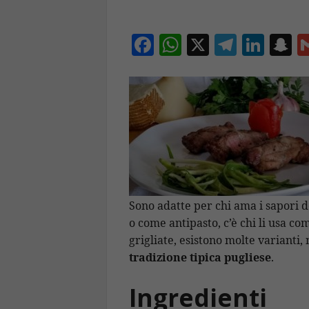
F
W
X
T
Li
S
ac
h
el
n
n
e
at
e
k
a
b
s
gr
e
p
o
A
a
dI
c
o
p
m
n
h
k
p
a
Sono adatte per chi ama i sapori 
o come antipasto, c’è chi li usa c
grigliate, esistono molte varianti,
tradizione tipica pugliese
.
Ingredienti