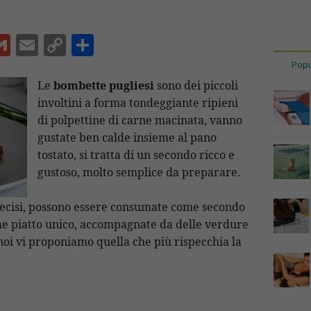
G
E
C
C
m
m
o
o
Popu
ai
ai
p
n
Le
bombette pugliesi
sono dei piccoli
involtini a forma tondeggiante ripieni
l
l
y
di
di polpettine di carne macinata, vanno
Li
vi
gustate ben calde insieme al pano
n
di
tostato, si tratta di un secondo ricco e
t
k
gustoso, molto semplice da preparare.
decisi, possono essere consumate come secondo
ome piatto unico, accompagnate da delle verdure
 noi vi proponiamo quella che più rispecchia la