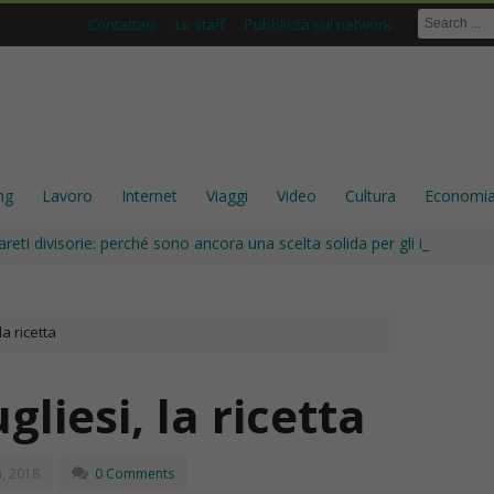
Contattaci
Lo staff
Pubblicità sul network
ng
Lavoro
Internet
Viaggi
Video
Cultura
Economi
areti divisorie: perché sono ancora una scelta solida per gli interni
a ricetta
liesi, la ricetta
, 2018
0 Comments