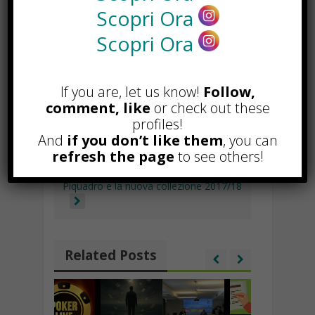
b
s
gr
e
p
l
ai
p
n
Scopri Ora
TAGGED WITH :
CANTANTE ITALIANO
,
o
A
a
dI
c
l
y
di
CANTAUTORE ITALIANO
,
CANTENTE
Scopri Ora
EMERGENTE
,
SINGOLO ITALIANO
o
p
m
n
h
Li
vi
k
p
at
n
di
If you are, let us know!
Follow,
k
comment, like
or check out these
profiles!
And
if you don’t like them
, you can
Come essere seguiti su twitter
refresh the page
to see others!
con soli 140 caratteri
Piquadro e la nuova collezione 2017/18
Related Posts