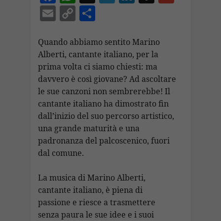
ac
h
el
n
n
m
E
C
C
e
at
e
k
a
ai
m
o
o
b
s
gr
e
p
l
ai
p
n
Quando abbiamo sentito Marino
o
A
a
dI
c
Alberti, cantante italiano, per la
l
y
di
prima volta ci siamo chiesti: ma
o
p
m
n
h
Li
vi
davvero è così giovane? Ad ascoltare
k
p
at
n
di
le sue canzoni non sembrerebbe! Il
k
cantante italiano ha dimostrato fin
dall’inizio del suo percorso artistico,
una grande maturità e una
padronanza del palcoscenico, fuori
dal comune.
La musica di Marino Alberti,
cantante italiano, è piena di
passione e riesce a trasmettere
senza paura le sue idee e i suoi