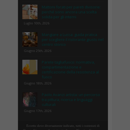
Mattoni forati per pareti divisorie:
perché sono ancora una scelta
solida per gli interni
Luglio 10th, 2026
Mangiare a Lucca: guida pratica
per scegliere il ristorante giusto nel
centro storico
Giugno 25th, 2026
Parete tagliafuoco: normativa,
compartimentazione e
certificazione della resistenza al
fuoco
Giugno 18th, 2026
Paolo Avanzi artista: un percorso
tra pittura, ricerca e linguaggi
culturali
Giugno 17th, 2026
Eccetto dove diversamente indicato, tutti i contenuti di