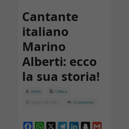
Cantante
italiano
Marino
Alberti: ecco
la sua storia!
admin
Cultura
Giugno 9th, 2017
0 Comments
F
W
X
T
Li
S
G