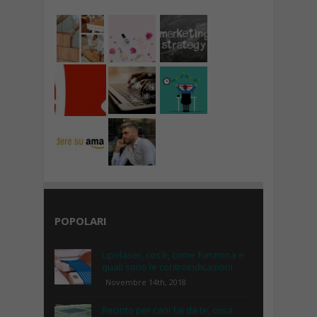
POPOLARI
Lipolaser, cos’è, come funziona e
quali sono le controindicazioni
Novembre 14th, 2018
Recinto per cani fai da te, cosa