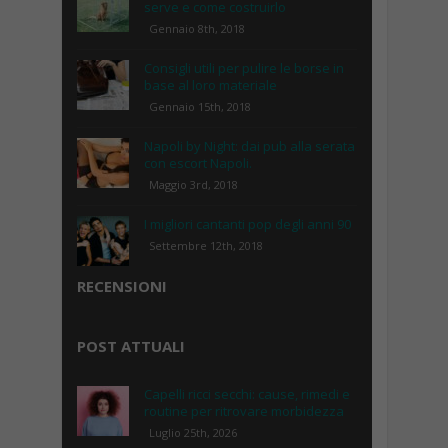
serve e come costruirlo
Gennaio 8th, 2018
Consigli utili per pulire le borse in
base al loro materiale
Gennaio 15th, 2018
Napoli by Night: dai pub alla serata
con escort Napoli.
Maggio 3rd, 2018
I migliori cantanti pop degli anni 90
Settembre 12th, 2018
RECENSIONI
POST ATTUALI
Capelli ricci secchi: cause, rimedi e
routine per ritrovare morbidezza
Luglio 25th, 2026