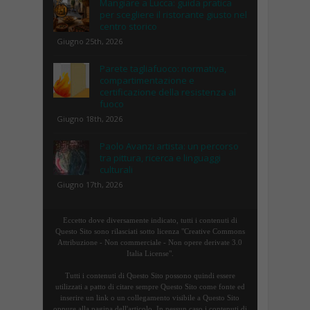
Mangiare a Lucca: guida pratica
per scegliere il ristorante giusto nel
centro storico
Giugno 25th, 2026
Parete tagliafuoco: normativa,
compartimentazione e
certificazione della resistenza al
fuoco
Giugno 18th, 2026
Paolo Avanzi artista: un percorso
tra pittura, ricerca e linguaggi
culturali
Giugno 17th, 2026
Eccetto dove diversamente indicato, tutti i contenuti di
Questo Sito sono rilasciati sotto licenza "Creative Commons
Attribuzione - Non commerciale - Non opere derivate 3.0
Italia License".
Tutti i contenuti di Questo Sito possono quindi essere
utilizzati a patto di citare sempre Questo Sito come fonte ed
inserire un link o un collegamento visibile a Questo Sito
oppure alla pagina dell'articolo. In nessun caso i contenuti di