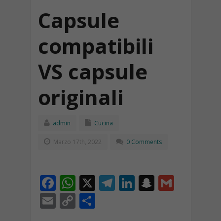
Capsule
compatibili
VS capsule
originali
admin
Cucina
Marzo 17th, 2022
0 Comments
F
W
X
T
Li
S
G
ac
h
el
n
n
m
E
C
C
e
at
e
k
a
ai
m
o
o