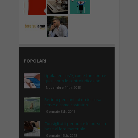
POPOLARI
Lipolaser, cos’è, come funziona e
quali sono le controindicazioni
Novembre 14th, 2018
Recinto per cani fai da te, cosa
serve e come costruirlo
Gennaio 8th, 2018
Consigli utili per pulire le borse in
base al loro materiale
Gennaio 15th, 2018