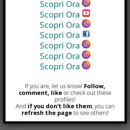
Arabica, Lungo…
Scopri Ora
Scopri Ora
Il gusto e il corpo, il sapore e la
Scopri Ora
crema sono molto simili ai marchi
originali, inoltre con l’acquisto
Scopri Ora
online potrete avere un esperienza
Scopri Ora
di acquisto facile, veloce e sicura.
Scopri Ora
Scopri Ora
F
W
X
T
Li
S
G
If you are, let us know!
Follow,
ac
h
el
n
n
m
E
C
C
comment, like
or check out these
profiles!
e
at
e
k
a
ai
m
o
o
And
if you don’t like them
, you can
b
s
gr
e
p
l
ai
p
n
refresh the page
to see others!
TAGGED WITH :
CAPSULE CAFFÈ
o
A
a
dI
c
l
y
di
COMPATIBILI
,
CAPSULE COMPATIBILI