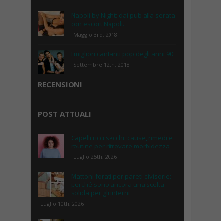
Napoli by Night: dai pub alla serata
con escort Napoli.
Maggio 3rd, 2018
I migliori cantanti pop degli anni 90
Settembre 12th, 2018
RECENSIONI
POST ATTUALI
Capelli ricci secchi: cause, rimedi e
routine per ritrovare morbidezza
Luglio 25th, 2026
Mattoni forati per pareti divisorie:
perché sono ancora una scelta
solida per gli interni
Luglio 10th, 2026