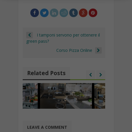
o
p
m
n
h
Li
vi
k
p
at
n
di
k
I tamponi servono per ottenere il
green pass?
Corso Pizza Online
Related Posts
LEAVE A COMMENT