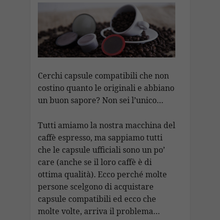
b
s
gr
e
p
l
ai
p
n
o
A
a
dI
c
l
y
di
o
p
m
n
h
Li
vi
k
p
at
n
di
k
Cerchi capsule compatibili che non
costino quanto le originali e abbiano
un buon sapore? Non sei l’unico…
Tutti amiamo la nostra macchina del
caffè espresso, ma sappiamo tutti
che le capsule ufficiali sono un po’
care (anche se il loro caffè è di
ottima qualità). Ecco perché molte
persone scelgono di acquistare
capsule compatibili ed ecco che
molte volte, arriva il problema…