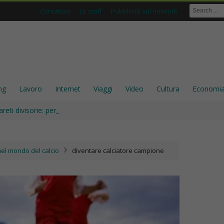
Contattaci
Lo staff
Pubblicità sul network
ng
Lavoro
Internet
Viaggi
Video
Cultura
Economi
areti divisorie: perché sono ancora una scelta solida per gli intern_
nel mondo del calcio
diventare calciatore campione