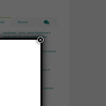
lar
Recent
Lipolaser, cos’è, come funziona e
quali sono le controindicazioni
×
Novembre 14th, 2018
Recinto per cani fai da te, cosa serve
e come costruirlo
Gennaio 8th, 2018
Consigli utili per pulire le borse in
base al loro materiale
Gennaio 15th, 2018
Napoli by Night: dai pub alla serata
con escort Napoli.
Maggio 3rd, 2018