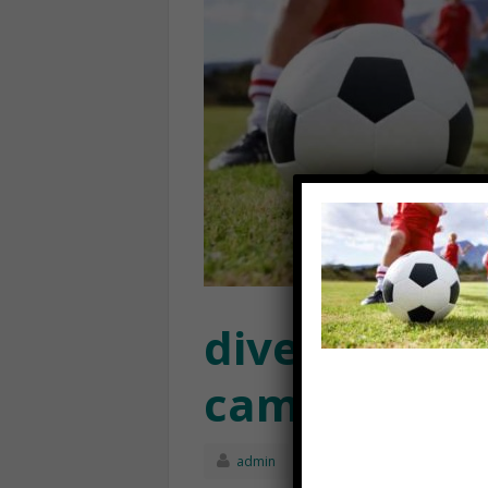
diventare ca
campione
admin
Gennaio 30th, 20