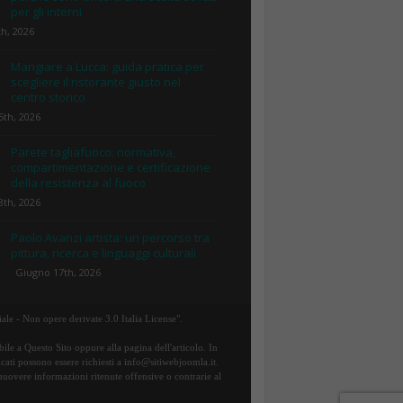
per gli interni
th, 2026
Mangiare a Lucca: guida pratica per
scegliere il ristorante giusto nel
centro storico
5th, 2026
Parete tagliafuoco: normativa,
compartimentazione e certificazione
della resistenza al fuoco
8th, 2026
Paolo Avanzi artista: un percorso tra
pittura, ricerca e linguaggi culturali
Giugno 17th, 2026
ale - Non opere derivate 3.0 Italia License".
ile a Questo Sito oppure alla pagina dell'articolo. In
icati possono essere richiesti a info@sitiwebjoomla.it.
rimuovere informazioni ritenute offensive o contrarie al