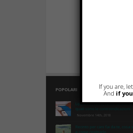
If you are, l
POPOLARI
And
if yo
Lipolaser, cos’è, come funziona
quali sono le controindicazioni
Novembre 14th, 2018
Recinto per cani fai da te, cosa 
e come costruirlo