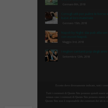
Gennaio 8th, 2018
Consigli utili per pulire le borse 
base al loro materiale
Gennaio 15th, 2018
Napoli by Night: dai pub alla ser
con escort Napoli.
Maggio 3rd, 2018
I migliori cantanti pop degli anni
Settembre 12th, 2018
Eccetto dove diversamente indicato, tutti i con
Tutti i contenuti di Questo Sito possono quindi essere ut
nessun caso i contenuti di Questo Sito possono essere uti
Questo Sito non è responsabile dei contenuti dei siti in c