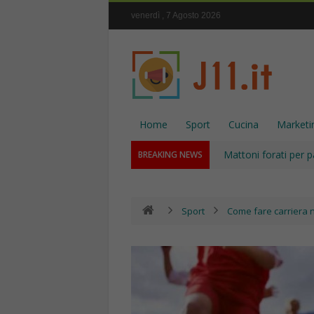
venerdì , 7 Agosto 2026
Home
Sport
Cucina
Marketi
Mattoni forati per p
BREAKING NEWS
Sport
Come fare carriera 