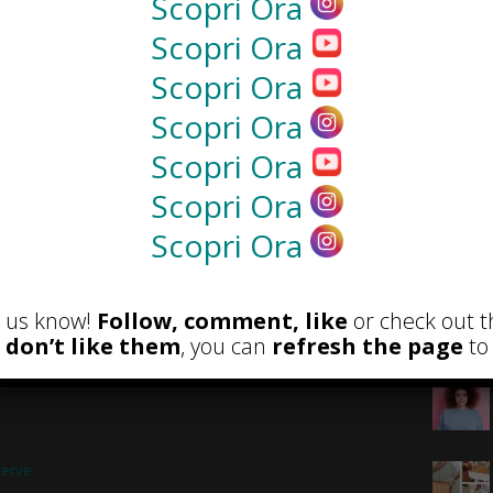
Scopri Ora
Scopri Ora
NEWS
Scopri Ora
Scopri Ora
Scopri Ora
Scopri Ora
Scopri Ora
et us know!
Follow, comment, like
or check out t
RECENSIONI
POST A
u don’t like them
, you can
refresh the page
to 
 e
serve