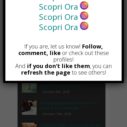
Scopri Ora
Scopri Ora
Scopri Ora
POPOLARI
If you are, let us know!
Follow,
comment, like
or check out these
profiles!
Lipolaser, cos’è, come funziona e
quali sono le controindicazioni
And
if you don’t like them
, you can
Novembre 14th, 2018
refresh the page
to see others!
Recinto per cani fai da te, cosa
serve e come costruirlo
Gennaio 8th, 2018
Consigli utili per pulire le borse in
base al loro materiale
Gennaio 15th, 2018
Napoli by Night: dai pub alla serata