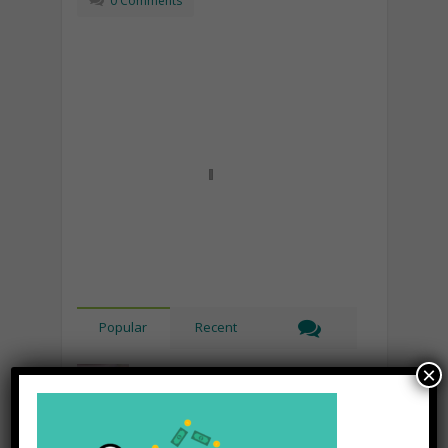
0 Comments
Popular
Recent
×
Lipolaser, cos’è, come funziona e
quali sono le controindicazioni
Novembre 14th, 2018