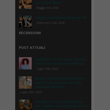
con escort Napoli.
Maggio 3rd, 2018
I migliori cantanti pop degli anni 90
Settembre 12th, 2018
RECENSIONI
POST ATTUALI
Capelli ricci secchi: cause, rimedi e
routine per ritrovare morbidezza
Luglio 25th, 2026
Mattoni forati per pareti divisorie:
perché sono ancora una scelta
solida per gli interni
Luglio 10th, 2026
Mangiare a Lucca: guida pratica
per scegliere il ristorante giusto nel
centro storico