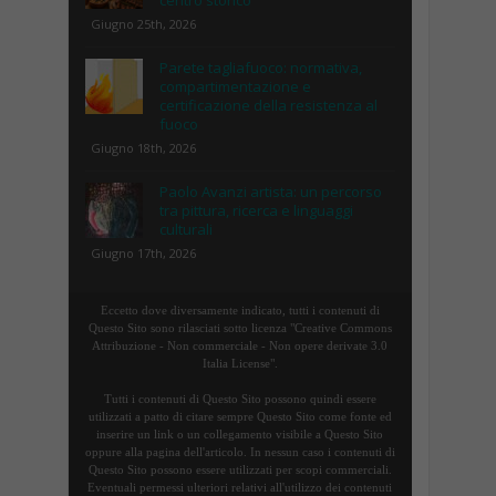
Giugno 25th, 2026
Parete tagliafuoco: normativa,
compartimentazione e
certificazione della resistenza al
fuoco
Giugno 18th, 2026
Paolo Avanzi artista: un percorso
tra pittura, ricerca e linguaggi
culturali
Giugno 17th, 2026
Eccetto dove diversamente indicato, tutti i contenuti di
Questo Sito sono rilasciati sotto licenza "Creative Commons
Attribuzione - Non commerciale - Non opere derivate 3.0
Italia License".
Tutti i contenuti di Questo Sito possono quindi essere
utilizzati a patto di citare sempre Questo Sito come fonte ed
inserire un link o un collegamento visibile a Questo Sito
oppure alla pagina dell'articolo. In nessun caso i contenuti di
Questo Sito possono essere utilizzati per scopi commerciali.
Eventuali permessi ulteriori relativi all'utilizzo dei contenuti