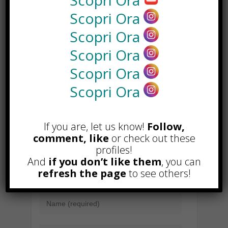
Scopri Ora
k
Scopri Ora
Come scegliere la lingerie
Scopri Ora
Sito web? Ecco cosa sapere!
Scopri Ora
Scopri Ora
Related Posts
Scopri Ora
If you are, let us know!
Follow,
comment, like
or check out these
profiles!
And
if you don’t like them
, you can
LEAVE A COMMENT
refresh the page
to see others!