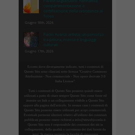
Parete tagliafuoco: normativa,
compartimentazione e
certificazione della resistenza al
fuoco
Giugno 18th, 2026
Paolo Avanzi artista: un percorso
tra pittura, ricerca e linguaggi
culturali
Giugno 17th, 2026
Eccetto dove diversamente indicato, tutti i contenuti di
Questo Sito sono rilasciati sotto licenza "Creative Commons
Attribuzione - Non commerciale - Non opere derivate 3.0
Italia License".
Tutti i contenuti di Questo Sito possono quindi essere
utilizzati a patto di citare sempre Questo Sito come fonte ed
inserire un link o un collegamento visibile a Questo Sito
oppure alla pagina dell'articolo. In nessun caso i contenuti di
Questo Sito possono essere utilizzati per scopi commerciali.
Eventuali permessi ulteriori relativi all'utilizzo dei contenuti
pubblicati possono essere richiesti a info@sitiwebjoomla.it.
Questo Sito non è responsabile dei contenuti dei siti in
collegamento, della qualità o correttezza dei dati forniti da
terzi. Si riserva pertanto la facoltà di rimuovere