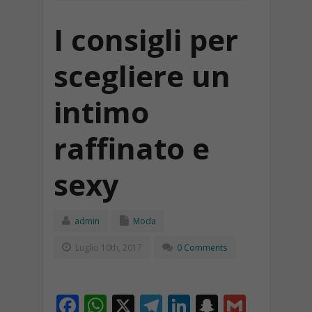
I consigli per
scegliere un
intimo
raffinato e
sexy
admin
Moda
Luglio 10th, 2017
0 Comments
F
W
X
T
Li
S
G