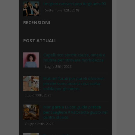
I migliori cantanti pop degli anni 90
Settembre 12th, 2018
RECENSIONI
POST ATTUALI
Capelli ricci secchi: cause, rimedi e
routine per ritrovare morbidezza
Luglio 25th, 2026
Mattoni forati per pareti divisorie:
perché sono ancora una scelta
solida per gli interni
Luglio 10th, 2026
Mangiare a Lucca: guida pratica
per scegliere il ristorante giusto nel
centro storico
Giugno 25th, 2026