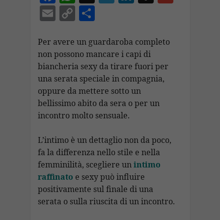
ac
h
el
n
n
m
E
C
C
e
at
e
k
a
ai
m
o
o
b
s
gr
e
p
l
ai
p
n
Per avere un guardaroba completo
o
A
a
dI
c
non possono mancare i capi di
l
y
di
biancheria sexy da tirare fuori per
o
p
m
n
h
Li
vi
una serata speciale in compagnia,
k
p
at
n
di
oppure da mettere sotto un
k
bellissimo abito da sera o per un
incontro molto sensuale.
L’intimo è un dettaglio non da poco,
fa la differenza nello stile e nella
femminilità, scegliere un
intimo
raffinato
e sexy può influire
positivamente sul finale di una
serata o sulla riuscita di un incontro.