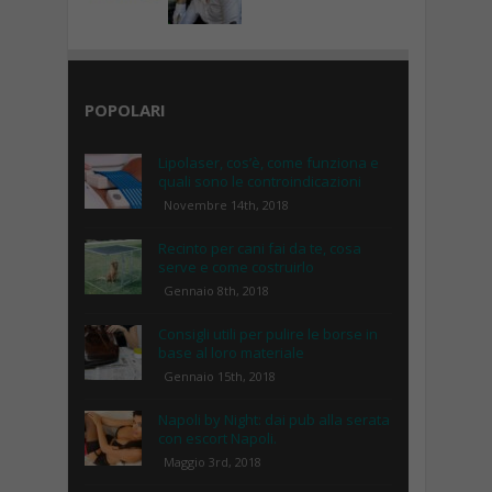
POPOLARI
Lipolaser, cos’è, come funziona e
quali sono le controindicazioni
Novembre 14th, 2018
Recinto per cani fai da te, cosa
serve e come costruirlo
Gennaio 8th, 2018
Consigli utili per pulire le borse in
base al loro materiale
Gennaio 15th, 2018
Napoli by Night: dai pub alla serata
con escort Napoli.
Maggio 3rd, 2018