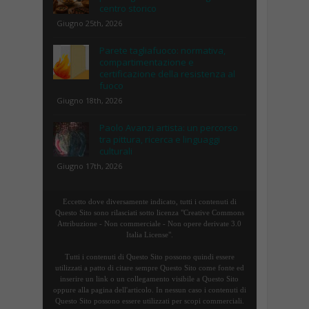
centro storico
Giugno 25th, 2026
Parete tagliafuoco: normativa,
compartimentazione e
certificazione della resistenza al
fuoco
Giugno 18th, 2026
Paolo Avanzi artista: un percorso
tra pittura, ricerca e linguaggi
culturali
Giugno 17th, 2026
Eccetto dove diversamente indicato, tutti i contenuti di
Questo Sito sono rilasciati sotto licenza "Creative Commons
Attribuzione - Non commerciale - Non opere derivate 3.0
Italia License".
Tutti i contenuti di Questo Sito possono quindi essere
utilizzati a patto di citare sempre Questo Sito come fonte ed
inserire un link o un collegamento visibile a Questo Sito
oppure alla pagina dell'articolo. In nessun caso i contenuti di
Questo Sito possono essere utilizzati per scopi commerciali.