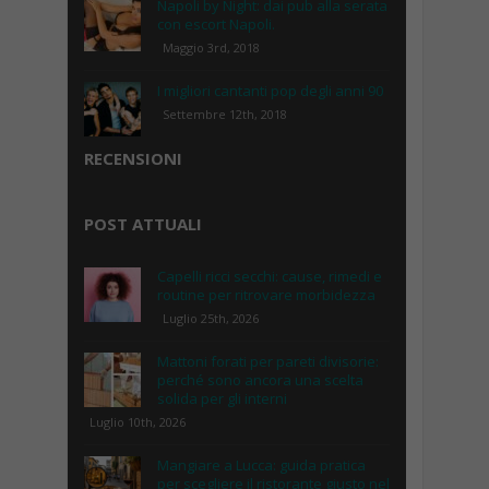
Napoli by Night: dai pub alla serata
con escort Napoli.
Maggio 3rd, 2018
I migliori cantanti pop degli anni 90
Settembre 12th, 2018
RECENSIONI
POST ATTUALI
Capelli ricci secchi: cause, rimedi e
routine per ritrovare morbidezza
Luglio 25th, 2026
Mattoni forati per pareti divisorie:
perché sono ancora una scelta
solida per gli interni
Luglio 10th, 2026
Mangiare a Lucca: guida pratica
per scegliere il ristorante giusto nel