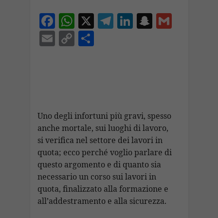
F
W
X
T
Li
S
G
ac
h
el
n
n
m
E
C
C
e
at
e
k
a
ai
m
o
o
b
s
gr
e
p
l
ai
p
n
o
A
a
dI
c
l
y
di
o
p
m
n
h
Li
vi
k
p
at
n
di
Uno degli infortuni più gravi, spesso
k
anche mortale, sui luoghi di lavoro,
si verifica nel settore dei lavori in
quota; ecco perché voglio parlare di
questo argomento e di quanto sia
necessario un corso sui lavori in
quota, finalizzato alla formazione e
all’addestramento e alla sicurezza.