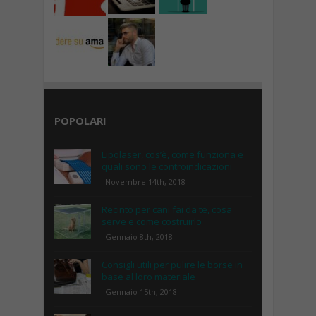
POPOLARI
Lipolaser, cos’è, come funziona e
quali sono le controindicazioni
Novembre 14th, 2018
Recinto per cani fai da te, cosa
serve e come costruirlo
Gennaio 8th, 2018
Consigli utili per pulire le borse in
base al loro materiale
Gennaio 15th, 2018