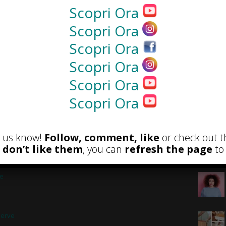
Scopri Ora
NEWS
Scopri Ora
Scopri Ora
Scopri Ora
Scopri Ora
Scopri Ora
et us know!
Follow, comment, like
or check out t
u don’t like them
, you can
refresh the page
to 
RECENSIONI
POST A
 e
serve