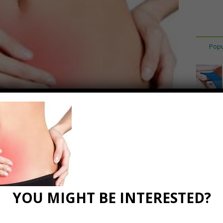
Popu
anrie
18
0 Comments
YOU MIGHT BE INTERESTED?