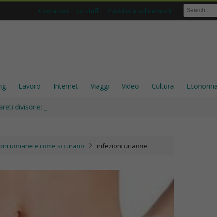
Contattaci
Lo staff
Pubblicità sul network
ng
Lavoro
Internet
Viaggi
Video
Cultura
Economi
areti divisorie: perché sono ancora una scelta solida per gli_
oni urinarie e come si curano
infezioni urianrie