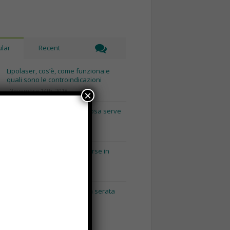
lar
Recent
Lipolaser, cos’è, come funziona e
quali sono le controindicazioni
Novembre 14th, 2018
×
Recinto per cani fai da te, cosa serve
e come costruirlo
Gennaio 8th, 2018
Consigli utili per pulire le borse in
base al loro materiale
Gennaio 15th, 2018
Napoli by Night: dai pub alla serata
con escort Napoli.
Maggio 3rd, 2018