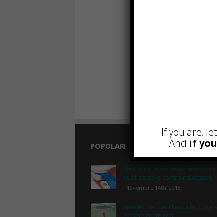
If you are, l
And
if yo
POPOLARI
Lipolaser, cos’è, come funziona
quali sono le controindicazioni
Novembre 14th, 2018
Recinto per cani fai da te, cosa 
e come costruirlo