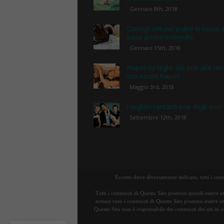
Gennaio 8th, 2018
Consigli utili per pulire le borse 
base al loro materiale
Gennaio 15th, 2018
Napoli by Night: dai pub alla ser
con escort Napoli.
Maggio 3rd, 2018
I migliori cantanti pop degli anni
Settembre 12th, 2018
Eccetto dove diversamente indicato, tutti i con
Tutti i contenuti di Questo Sito possono quindi essere ut
nessun caso i contenuti di Questo Sito possono essere uti
Questo Sito non è responsabile dei contenuti dei siti in c