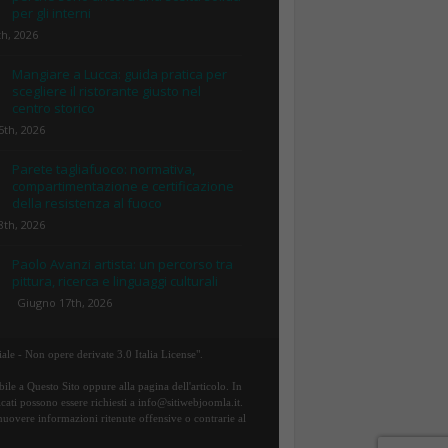
per gli interni
th, 2026
Mangiare a Lucca: guida pratica per
scegliere il ristorante giusto nel
centro storico
5th, 2026
Parete tagliafuoco: normativa,
compartimentazione e certificazione
della resistenza al fuoco
8th, 2026
Paolo Avanzi artista: un percorso tra
pittura, ricerca e linguaggi culturali
Giugno 17th, 2026
ale - Non opere derivate 3.0 Italia License".
ile a Questo Sito oppure alla pagina dell'articolo. In
icati possono essere richiesti a info@sitiwebjoomla.it.
rimuovere informazioni ritenute offensive o contrarie al