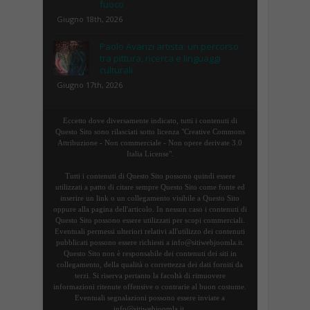
fuoco
Giugno 18th, 2026
Paolo Avanzi artista: un percorso
tra pittura, ricerca e linguaggi
culturali
Giugno 17th, 2026
Eccetto dove diversamente indicato, tutti i contenuti di
Questo Sito sono rilasciati sotto licenza "Creative Commons
Attribuzione - Non commerciale - Non opere derivate 3.0
Italia License".
Tutti i contenuti di Questo Sito possono quindi essere
utilizzati a patto di citare sempre Questo Sito come fonte ed
inserire un link o un collegamento visibile a Questo Sito
oppure alla pagina dell'articolo. In nessun caso i contenuti di
Questo Sito possono essere utilizzati per scopi commerciali.
Eventuali permessi ulteriori relativi all'utilizzo dei contenuti
pubblicati possono essere richiesti a info@sitiwebjoomla.it.
Questo Sito non è responsabile dei contenuti dei siti in
collegamento, della qualità o correttezza dei dati forniti da
terzi. Si riserva pertanto la facoltà di rimuovere
informazioni ritenute offensive o contrarie al buon costume.
Eventuali segnalazioni possono essere inviate a
info@sitiwebjoomla.it.