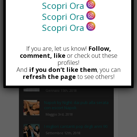
Scopri Ora
Scopri Ora
POPOLARI
Scopri Ora
Lipolaser, cos’è, come funziona e
quali sono le controindicazioni
Novembre 14th, 2018
If you are, let us know!
Follow,
comment, like
or check out these
Recinto per cani fai da te, cosa
serve e come costruirlo
profiles!
Gennaio 8th, 2018
And
if you don’t like them
, you can
refresh the page
to see others!
Consigli utili per pulire le borse in
base al loro materiale
Gennaio 15th, 2018
Napoli by Night: dai pub alla serata
con escort Napoli.
Maggio 3rd, 2018
I migliori cantanti pop degli anni 90
Settembre 12th, 2018