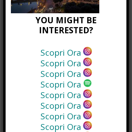
Gennaio 15th, 2018
Napoli by Night: dai pub alla serata
YOU MIGHT BE
con escort Napoli.
Maggio 3rd, 2018
INTERESTED?
NEWS IN UNA FOTO
Scopri Ora
Scopri Ora
Scopri Ora
Scopri Ora
Scopri Ora
Scopri Ora
Scopri Ora
Scopri Ora