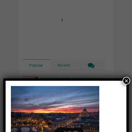
Popular
Recent
Lipolaser, cos’è, come funziona e
×
quali sono le controindicazioni
Novembre 14th, 2018
Recinto per cani fai da te, cosa
serve e come costruirlo
Gennaio 8th, 2018
Consigli utili per pulire le borse in
base al loro materiale