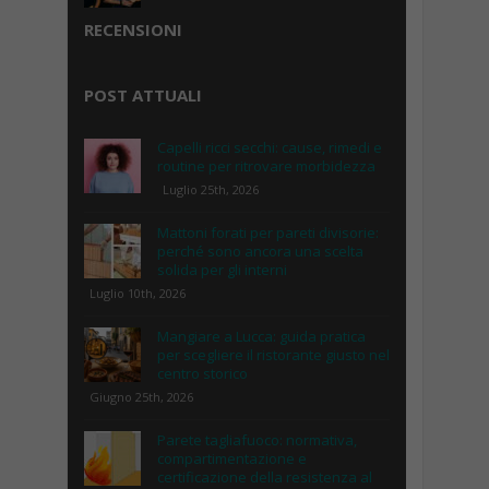
RECENSIONI
POST ATTUALI
Capelli ricci secchi: cause, rimedi e
routine per ritrovare morbidezza
Luglio 25th, 2026
Mattoni forati per pareti divisorie:
perché sono ancora una scelta
solida per gli interni
Luglio 10th, 2026
Mangiare a Lucca: guida pratica
per scegliere il ristorante giusto nel
centro storico
Giugno 25th, 2026
Parete tagliafuoco: normativa,
compartimentazione e
certificazione della resistenza al