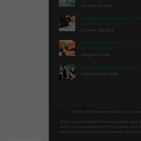
Gennaio 8th, 2018
Consigli utili per pulire le borse 
base al loro materiale
Gennaio 15th, 2018
Napoli by Night: dai pub alla ser
con escort Napoli.
Maggio 3rd, 2018
I migliori cantanti pop degli anni
Settembre 12th, 2018
Eccetto dove diversamente indicato, tutti i con
Tutti i contenuti di Questo Sito possono quindi essere ut
nessun caso i contenuti di Questo Sito possono essere uti
Questo Sito non è responsabile dei contenuti dei siti in c