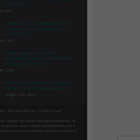
per gli interni
th, 2026
Mangiare a Lucca: guida pratica per
scegliere il ristorante giusto nel
centro storico
5th, 2026
Parete tagliafuoco: normativa,
compartimentazione e certificazione
della resistenza al fuoco
8th, 2026
Paolo Avanzi artista: un percorso tra
pittura, ricerca e linguaggi culturali
Giugno 17th, 2026
ale - Non opere derivate 3.0 Italia License".
ile a Questo Sito oppure alla pagina dell'articolo. In
icati possono essere richiesti a info@sitiwebjoomla.it.
rimuovere informazioni ritenute offensive o contrarie al