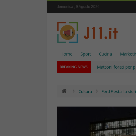
domenica , 9 Agosto 2026
Home
Sport
Cucina
Marketi
Mattoni forati per p
BREAKING NEWS
Cultura
Ford Fiesta: la stor