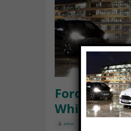
Ford-Fiesta-
White5-712×
admin
Ottobre 3rd, 201