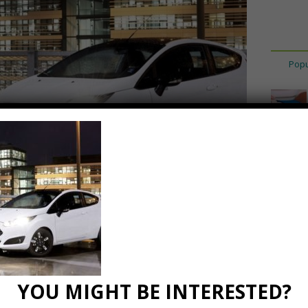
Popu
e-Ka-Black-and-
534-
YOU MIGHT BE INTERESTED?
7
0 Comments