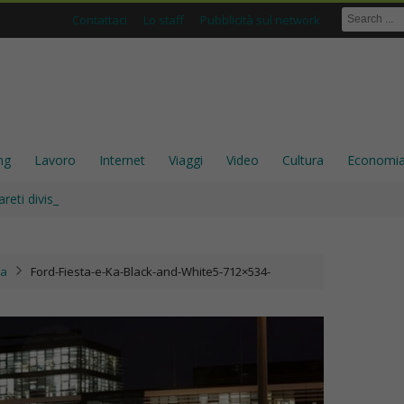
Contattaci
Lo staff
Pubblicità sul network
ng
Lavoro
Internet
Viaggi
Video
Cultura
Economi
areti divisorie: perché sono ancora una scelta solida per_
ia
Ford-Fiesta-e-Ka-Black-and-White5-712×534-