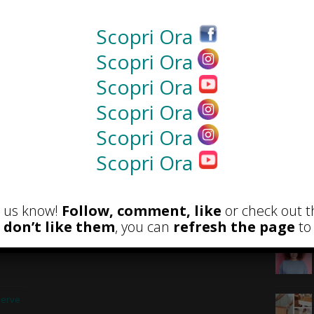
NEWS
Scopri Ora
Scopri Ora
Scopri Ora
Scopri Ora
Scopri Ora
Scopri Ora
et us know!
Follow, comment, like
or check out t
RECENSIONI
POST A
u don’t like them
, you can
refresh the page
to 
 e
serve