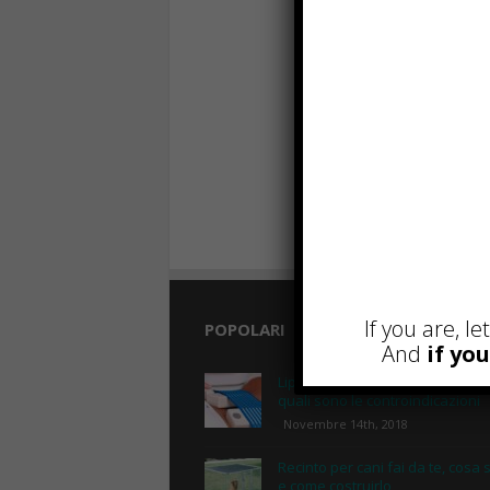
If you are, l
POPOLARI
And
if yo
Lipolaser, cos’è, come funziona
quali sono le controindicazioni
Novembre 14th, 2018
Recinto per cani fai da te, cosa 
e come costruirlo