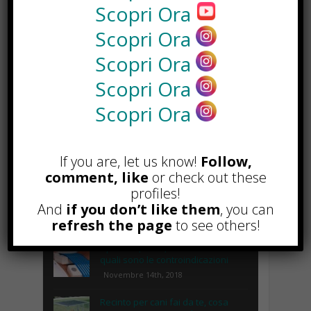
Scopri Ora
Scopri Ora
Scopri Ora
Scopri Ora
Scopri Ora
If you are, let us know!
Follow,
comment, like
or check out these
profiles!
And
if you don’t like them
, you can
POPOLARI
refresh the page
to see others!
Lipolaser, cos’è, come funziona e
quali sono le controindicazioni
Novembre 14th, 2018
Recinto per cani fai da te, cosa