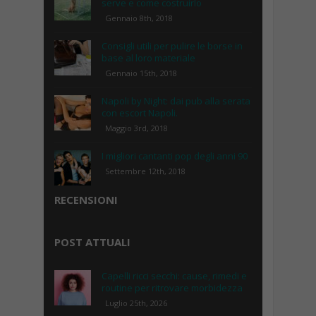
serve e come costruirlo
Gennaio 8th, 2018
Consigli utili per pulire le borse in
base al loro materiale
Gennaio 15th, 2018
Napoli by Night: dai pub alla serata
con escort Napoli.
Maggio 3rd, 2018
I migliori cantanti pop degli anni 90
Settembre 12th, 2018
RECENSIONI
POST ATTUALI
Capelli ricci secchi: cause, rimedi e
routine per ritrovare morbidezza
Luglio 25th, 2026