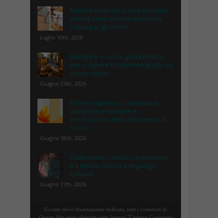
Mattoni forati per pareti divisorie:
perché sono ancora una scelta
solida per gli interni
Luglio 10th, 2026
Mangiare a Lucca: guida pratica
per scegliere il ristorante giusto nel
centro storico
Giugno 25th, 2026
Parete tagliafuoco: normativa,
compartimentazione e
certificazione della resistenza al
fuoco
Giugno 18th, 2026
Paolo Avanzi artista: un percorso
tra pittura, ricerca e linguaggi
culturali
Giugno 17th, 2026
Eccetto dove diversamente indicato, tutti i contenuti di
Questo Sito sono rilasciati sotto licenza "Creative Commons