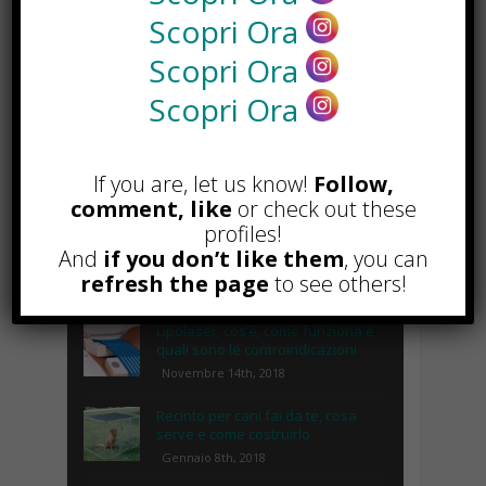
Scopri Ora
Scopri Ora
Scopri Ora
If you are, let us know!
Follow,
comment, like
or check out these
profiles!
And
if you don’t like them
, you can
POPOLARI
refresh the page
to see others!
Lipolaser, cos’è, come funziona e
quali sono le controindicazioni
Novembre 14th, 2018
Recinto per cani fai da te, cosa
serve e come costruirlo
Gennaio 8th, 2018