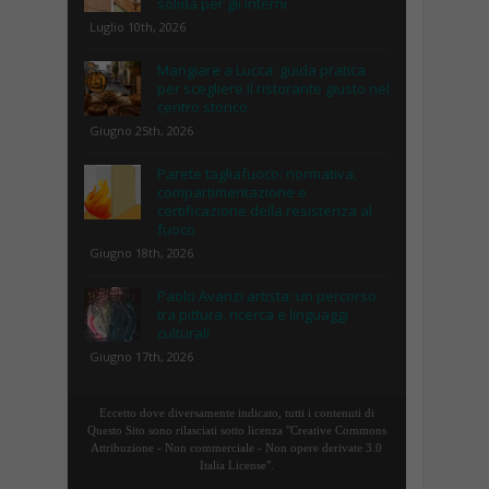
solida per gli interni
Luglio 10th, 2026
Mangiare a Lucca: guida pratica
per scegliere il ristorante giusto nel
centro storico
Giugno 25th, 2026
Parete tagliafuoco: normativa,
compartimentazione e
certificazione della resistenza al
fuoco
Giugno 18th, 2026
Paolo Avanzi artista: un percorso
tra pittura, ricerca e linguaggi
culturali
Giugno 17th, 2026
Eccetto dove diversamente indicato, tutti i contenuti di
Questo Sito sono rilasciati sotto licenza "Creative Commons
Attribuzione - Non commerciale - Non opere derivate 3.0
Italia License".