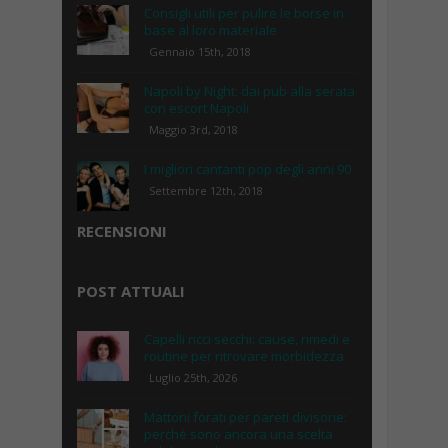
Consigli utili per pulire le borse in
base al loro materiale
Gennaio 15th, 2018
Napoli by Night: dai pub alla serata
con escort Napoli.
Maggio 3rd, 2018
I migliori cantanti pop degli anni 90
Settembre 12th, 2018
RECENSIONI
POST ATTUALI
Capelli ricci secchi: cause, rimedi e
routine per ritrovare morbidezza
Luglio 25th, 2026
Mattoni forati per pareti divisorie:
perché sono ancora una scelta