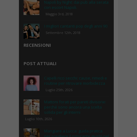
Napoli by Night: dai pub alla serata
con escort Napoli.
Maggio 3rd, 2018
I migliori cantanti pop degli anni 90
Settembre 12th, 2018
RECENSIONI
POST ATTUALI
Capelli ricci secchi: cause, rimedi e
routine per ritrovare morbidezza
Luglio 25th, 2026
Mattoni forati per pareti divisorie:
perché sono ancora una scelta
solida per gli interni
Luglio 10th, 2026
Mangiare a Lucca: guida pratica
per scegliere il ristorante giusto nel