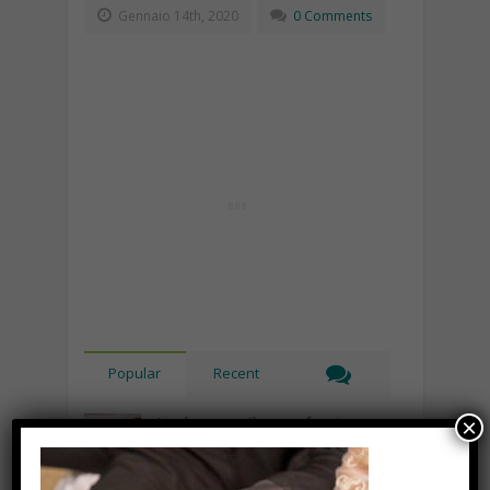
Gennaio 14th, 2020
0 Comments
Popular
Recent
Lipolaser, cos’è, come funziona e
×
quali sono le controindicazioni
Novembre 14th, 2018