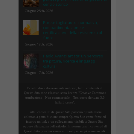
centro storico
Giugno 25th, 2026
Parete tagliafuoco: normativa,
compartimentazione e
certificazione della resistenza al
fuoco
Giugno 18th, 2026
Paolo Avanzi artista: un percorso
tra pittura, ricerca e linguaggi
culturali
Giugno 17th, 2026
Eccetto dove diversamente indicato, tutti i contenuti di
Questo Sito sono rilasciati sotto licenza "Creative Commons
Attribuzione - Non commerciale - Non opere derivate 3.0
Italia License".
Tutti i contenuti di Questo Sito possono quindi essere
utilizzati a patto di citare sempre Questo Sito come fonte ed
inserire un link o un collegamento visibile a Questo Sito
oppure alla pagina dell'articolo. In nessun caso i contenuti di
Questo Sito possono essere utilizzati per scopi commerciali.