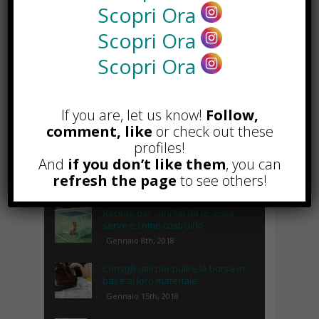
Scopri Ora
Scopri Ora
Scopri Ora
If you are, let us know!
Follow,
POPOLARI
comment, like
or check out these
profiles!
Lipolaser, cos’è, come funziona e
And
if you don’t like them
, you can
quali sono le controindicazioni
refresh the page
to see others!
Novembre 14th, 2018
Recinto per cani fai da te, cosa
serve e come costruirlo
Gennaio 8th, 2018
Consigli utili per pulire le borse in
base al loro materiale
Gennaio 15th, 2018