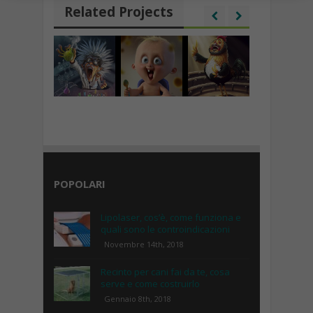
Related Projects
POPOLARI
Lipolaser, cos’è, come funziona e
quali sono le controindicazioni
Novembre 14th, 2018
Recinto per cani fai da te, cosa
serve e come costruirlo
Gennaio 8th, 2018