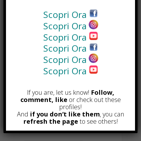
Aliquam accumsan, nulla sed feugiat
vehicula, lacus justo semper libero,
Scopri Ora
quis porttitor turpis odio sit amet
ligula. Duis dapibus fermentum orci,
Scopri Ora
nec malesuada libero vehicula ut.
Scopri Ora
Integer sodales, urna eget interdum
eleifend, nulla nibh laoreet nisl, quis
Scopri Ora
dignissim mauris dolor eget mi.
Scopri Ora
Donec at mauris enim. Duis nisi
tellus, adipiscing a convallis quis,
Scopri Ora
tristique vitae risus. Nullam
molestie gravida lobortis. Proin ut
nibh quis felis auctor ornare. Cras
If you are, let us know!
Follow,
ultricies, nibh at mollis faucibus,
comment, like
or check out these
justo eros porttitor mi, quis auctor
profiles!
lectus arcu sit amet nunc. Vivamus
And
if you don’t like them
, you can
gravida vehicula arcu, vitae
refresh the page
to see others!
vulputate augue lacinia faucibus.