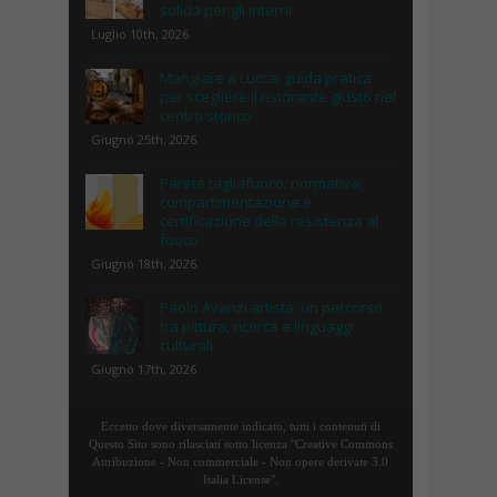
solida per gli interni
Luglio 10th, 2026
Mangiare a Lucca: guida pratica
per scegliere il ristorante giusto nel
centro storico
Giugno 25th, 2026
Parete tagliafuoco: normativa,
compartimentazione e
certificazione della resistenza al
fuoco
Giugno 18th, 2026
Paolo Avanzi artista: un percorso
tra pittura, ricerca e linguaggi
culturali
Giugno 17th, 2026
Eccetto dove diversamente indicato, tutti i contenuti di
Questo Sito sono rilasciati sotto licenza "Creative Commons
Attribuzione - Non commerciale - Non opere derivate 3.0
Italia License".