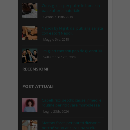
Consigli utili per pulire le borse in
base al loro materiale
Gennaio 15th, 2018
Napoli by Night: dai pub alla serata
con escort Napoli.
Maggio 3rd, 2018
I migliori cantanti pop degli anni 90
Settembre 12th, 2018
RECENSIONI
POST ATTUALI
Capelli ricci secchi: cause, rimedi e
routine per ritrovare morbidezza
Luglio 25th, 2026
Mattoni forati per pareti divisorie:
perché sono ancora una scelta