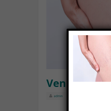
Vene-varicos
admin
Agosto 14th, 202