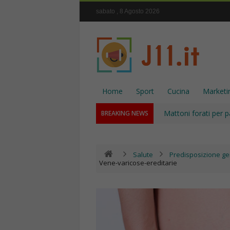
sabato , 8 Agosto 2026
Home
Sport
Cucina
Marketi
Mattoni forati per p
BREAKING NEWS
Salute
Predisposizione gen
Vene-varicose-ereditarie