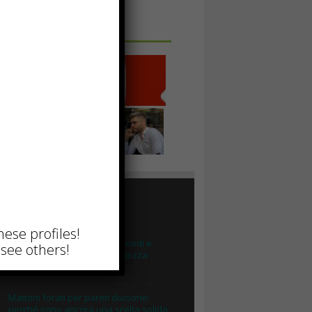
 IN UNA FOTO
TTUALI
hese profiles!
Capelli ricci secchi: cause, rimedi e
see others!
routine per ritrovare morbidezza
Luglio 25th, 2026
Mattoni forati per pareti divisorie:
perché sono ancora una scelta solida