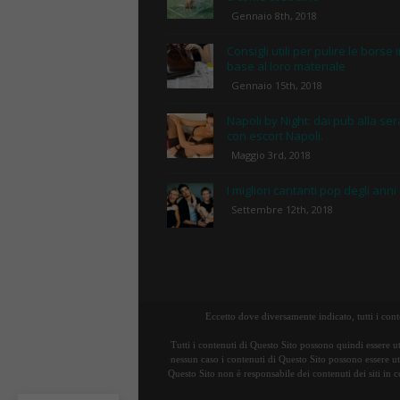
Gennaio 8th, 2018
Consigli utili per pulire le borse 
base al loro materiale
Gennaio 15th, 2018
Napoli by Night: dai pub alla ser
con escort Napoli.
Maggio 3rd, 2018
I migliori cantanti pop degli anni
Settembre 12th, 2018
Eccetto dove diversamente indicato, tutti i con
Tutti i contenuti di Questo Sito possono quindi essere ut
nessun caso i contenuti di Questo Sito possono essere uti
Questo Sito non è responsabile dei contenuti dei siti in c