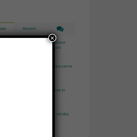
lar
Recent
×
Lipolaser, cos’è, come funziona e
quali sono le controindicazioni
Novembre 14th, 2018
Recinto per cani fai da te, cosa serve
e come costruirlo
Gennaio 8th, 2018
Consigli utili per pulire le borse in
base al loro materiale
Gennaio 15th, 2018
Napoli by Night: dai pub alla serata
con escort Napoli.
Maggio 3rd, 2018