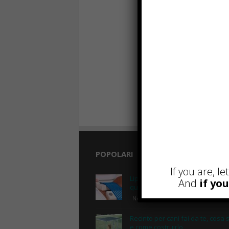
POPOLARI
If you are, l
Lipolaser, cos’è, come funziona
And
if yo
quali sono le controindicazioni
Novembre 14th, 2018
Recinto per cani fai da te, cosa 
e come costruirlo