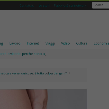
Contattaci
Lo staff
Pubblicità sul network
ng
Lavoro
Internet
Viaggi
Video
Cultura
Economi
areti divisorie: perché sono ancora una scelta solida per gli interni
etica e vene varicose: è tutta colpa dei geni?