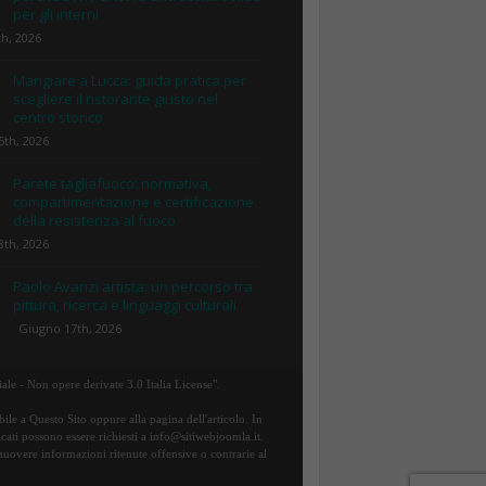
per gli interni
th, 2026
Mangiare a Lucca: guida pratica per
scegliere il ristorante giusto nel
centro storico
5th, 2026
Parete tagliafuoco: normativa,
compartimentazione e certificazione
della resistenza al fuoco
8th, 2026
Paolo Avanzi artista: un percorso tra
pittura, ricerca e linguaggi culturali
Giugno 17th, 2026
ale - Non opere derivate 3.0 Italia License".
ile a Questo Sito oppure alla pagina dell'articolo. In
icati possono essere richiesti a info@sitiwebjoomla.it.
rimuovere informazioni ritenute offensive o contrarie al