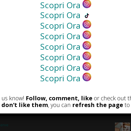
Scopri Ora
NEWS
Scopri Ora
Scopri Ora
Scopri Ora
Scopri Ora
Scopri Ora
Scopri Ora
Scopri Ora
RECENSIONI
POST A
et us know!
Follow, comment, like
or check out t
 e
u don’t like them
, you can
refresh the page
to 
serve