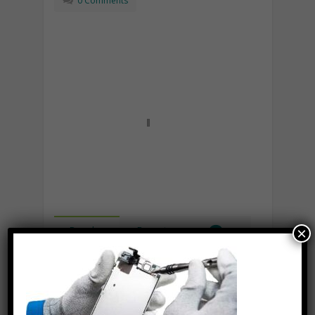
0 Comments
Popular
Recent
×
Lipolaser, cos’è, come funziona e
quali sono le controindicazioni
Novembre 14th, 2018