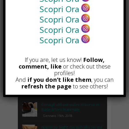
Scopri Ora
Scopri Ora
Scopri Ora
Scopri Ora
POPOLARI
If you are, let us know!
Follow,
Lipolaser, cos’è, come funziona e
quali sono le controindicazioni
comment, like
or check out these
Novembre 14th, 2018
profiles!
And
if you don’t like them
, you can
Recinto per cani fai da te, cosa
refresh the page
to see others!
serve e come costruirlo
Gennaio 8th, 2018
Consigli utili per pulire le borse in
base al loro materiale
Gennaio 15th, 2018
Napoli by Night: dai pub alla serata