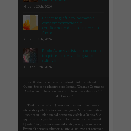
Giugno 25th, 2026
Parete tagliafuoco: normativa,
compartimentazione e
certificazione della resistenza al
fuoco
Giugno 18th, 2026
Paolo Avanzi artista: un percorso
tra pittura, ricerca e linguaggi
culturali
Giugno 17th, 2026
Eccetto dove diversamente indicato, tutti i contenuti di
Questo Sito sono rilasciati sotto licenza "Creative Commons
Attribuzione - Non commerciale - Non opere derivate 3.0
Italia License".
Tutti i contenuti di Questo Sito possono quindi essere
utilizzati a patto di citare sempre Questo Sito come fonte ed
inserire un link o un collegamento visibile a Questo Sito
oppure alla pagina dell'articolo. In nessun caso i contenuti di
Questo Sito possono essere utilizzati per scopi commerciali.
Eventuali permessi ulteriori relativi all'utilizzo dei contenuti