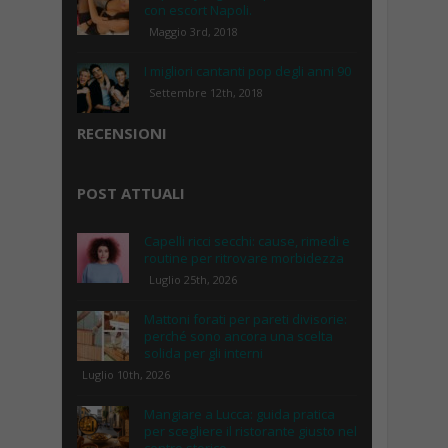
con escort Napoli.
Maggio 3rd, 2018
I migliori cantanti pop degli anni 90
Settembre 12th, 2018
RECENSIONI
POST ATTUALI
Capelli ricci secchi: cause, rimedi e
routine per ritrovare morbidezza
Luglio 25th, 2026
Mattoni forati per pareti divisorie:
perché sono ancora una scelta
solida per gli interni
Luglio 10th, 2026
Mangiare a Lucca: guida pratica
per scegliere il ristorante giusto nel
centro storico