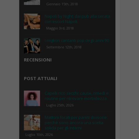
Gennaio 15th, 2018
Napoli by Night: dai pub alla serata
con escort Napoli.
Maggio 3rd, 2018
I migliori cantanti pop degli anni 90
Settembre 12th, 2018
RECENSIONI
POST ATTUALI
Capelli ricci secchi: cause, rimedi e
routine per ritrovare morbidezza
Luglio 25th, 2026
Mattoni forati per pareti divisorie:
perché sono ancora una scelta
solida per gli interni
Luglio 10th, 2026