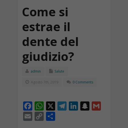
Come si
estrae il
dente del
giudizio?
admin
Salute
Agosto 7th, 2019
0 Comments
F
W
X
T
Li
S
G
ac
h
el
n
n
m
E
C
C
e
at
e
k
a
ai
m
o
o