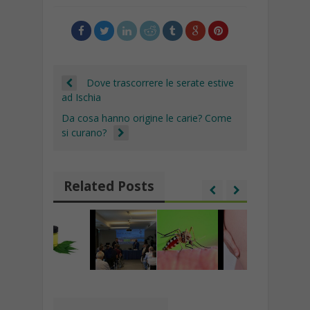
o
p
m
n
h
Li
vi
k
p
at
n
di
k
Dove trascorrere le serate estive
ad Ischia
Da cosa hanno origine le carie? Come
si curano?
Related Posts