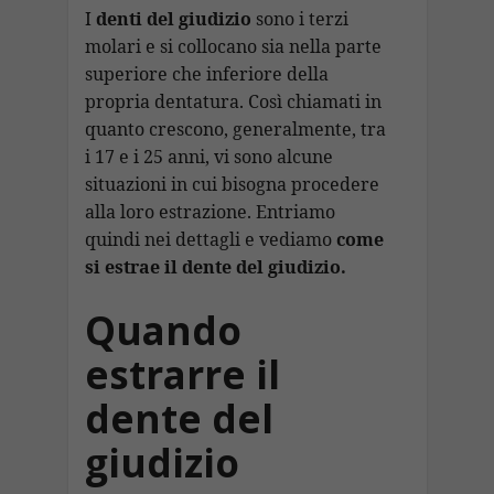
b
s
gr
e
p
l
ai
p
n
I
denti del giudizio
sono i terzi
o
A
a
dI
c
molari e si collocano sia nella parte
l
y
di
superiore che inferiore della
o
p
m
n
h
Li
vi
propria dentatura. Così chiamati in
k
p
at
n
di
quanto crescono, generalmente, tra
k
i 17 e i 25 anni, vi sono alcune
situazioni in cui bisogna procedere
alla loro estrazione. Entriamo
quindi nei dettagli e vediamo
come
si estrae il dente del giudizio.
Quando
estrarre il
dente del
giudizio