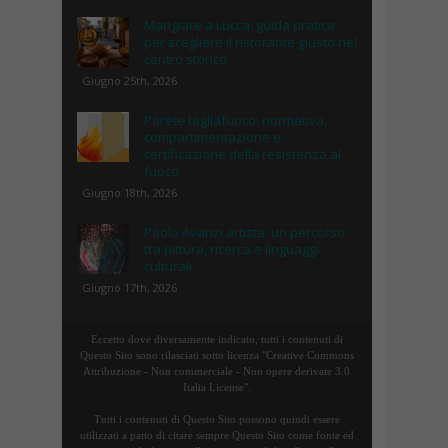
Mangiare a Lucca: guida pratica
per scegliere il ristorante giusto nel
centro storico
Giugno 25th, 2026
Parete tagliafuoco: normativa,
compartimentazione e
certificazione della resistenza al
fuoco
Giugno 18th, 2026
Paolo Avanzi artista: un percorso
tra pittura, ricerca e linguaggi
culturali
Giugno 17th, 2026
Eccetto dove diversamente indicato, tutti i contenuti di
Questo Sito sono rilasciati sotto licenza "Creative Commons
Attribuzione - Non commerciale - Non opere derivate 3.0
Italia License".
Tutti i contenuti di Questo Sito possono quindi essere
utilizzati a patto di citare sempre Questo Sito come fonte ed