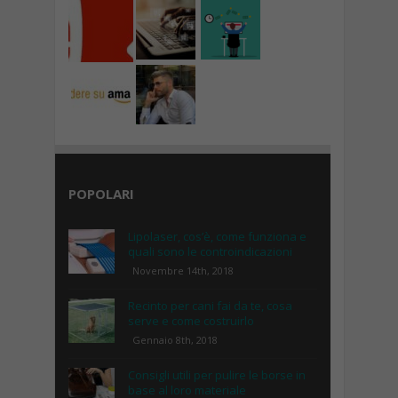
POPOLARI
Lipolaser, cos’è, come funziona e
quali sono le controindicazioni
Novembre 14th, 2018
Recinto per cani fai da te, cosa
serve e come costruirlo
Gennaio 8th, 2018
Consigli utili per pulire le borse in
base al loro materiale