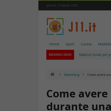
giovedì , 6 Agosto 2026
Home
Sport
Cucina
Marketi
Mattoni forati per p
BREAKING NEWS
Marketing
Come avere suc
Come avere 
durante una 