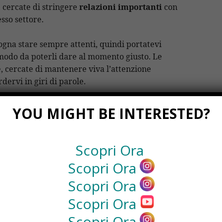
, cercate di stringere
relazioni importanti
con
sso settore.
ogna stare sempre attenti, quindi portatevi
modo da poterli dare al momento giusto. Le
 cercate di mantenere viva l’attenzione
dervi in giri di parole.
YOU MIGHT BE INTERESTED?
iera dovrà fare la differenza per farvi notare
Scopri Ora
cosa dovrete fare?
Scopri Ora
ibile per farvi vedere
Scopri Ora
ersone a cui darli
Scopri Ora
 i compiti
dito
Scopri Ora