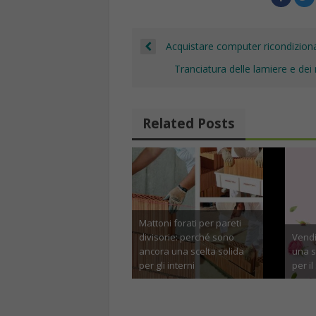
o
p
m
n
h
k
p
a
Acquistare computer ricondiziona
Tranciatura delle lamiere e dei
Related Posts
Mattoni forati per pareti
divisorie: perché sono
Vendit
ancora una scelta solida
una s
per gli interni
per il
Luglio 10th, 2026
Apr