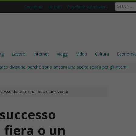
Contattaci
Lo staff
Pubblicità sul network
ng
Lavoro
Internet
Viaggi
Video
Cultura
Economi
areti divisorie: perché sono ancora una scelta solida per gli interni
cesso durante una fiera o un evento
successo
fiera o un