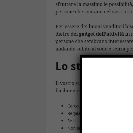
sfruttare la massimo le possibilità
persone che contano nel vostro ste
Per essere dei buoni venditori bis
dietro dei
gadget dell’attività
in 
persone che sembrano interessate,
andando subito al sodo e senza per
Lo stand
Il vostro stand all’interno della f
facilmente dai potenziali clienti, 
Cercate di stare in piedi il più poss
Regalate gadget selezionando le p
Se ci sono collaboratori, dividetevi
Non lasciate mai lo stand incusto