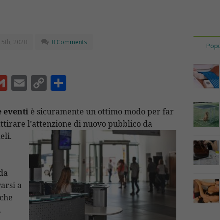
5th, 2020
0 Comments
Popu
G
E
C
C
m
m
o
o
ai
ai
p
n
e eventi
è sicuramente un ottimo modo per far
ttirare l’attenzione di nuovo pubblico da
l
l
y
di
eli.
Li
vi
n
di
t
k
da
arsi a
 che
.