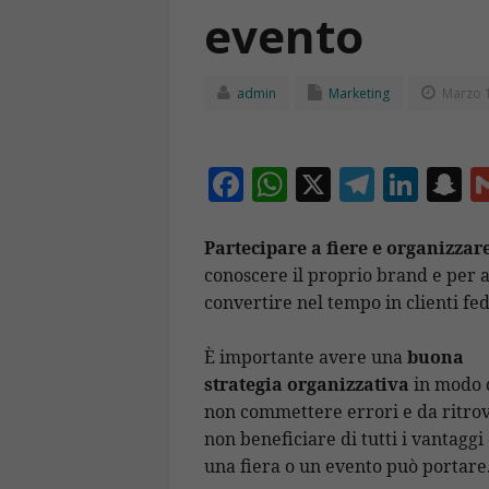
evento
admin
Marketing
Marzo 1
F
W
X
T
Li
S
ac
h
el
n
n
e
at
e
k
a
Partecipare a fiere e organizzar
conoscere il proprio brand e per a
b
s
gr
e
p
convertire nel tempo in clienti fed
o
A
a
dI
c
o
p
m
n
h
È importante avere una
buona
k
p
a
strategia organizzativa
in modo 
non commettere errori e da ritrov
non beneficiare di tutti i vantaggi
una fiera o un evento può portare