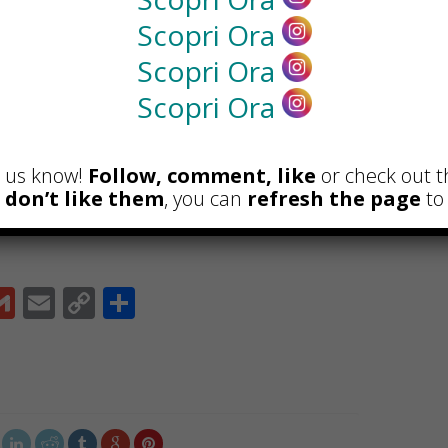
l bisogno del potenziale cliente
Scopri Ora
a soddisfatto in poco tempo
Scopri Ora
Scopri Ora
esso dovrete impegnarvi moltissimo, più
la fase organizzativa che durante lo
et us know!
Follow, comment, like
or check out t
 possibilità di avere successo e di
u don’t like them
, you can
refresh the page
to 
G
E
C
C
m
m
o
o
ai
ai
p
n
l
l
y
di
Li
vi