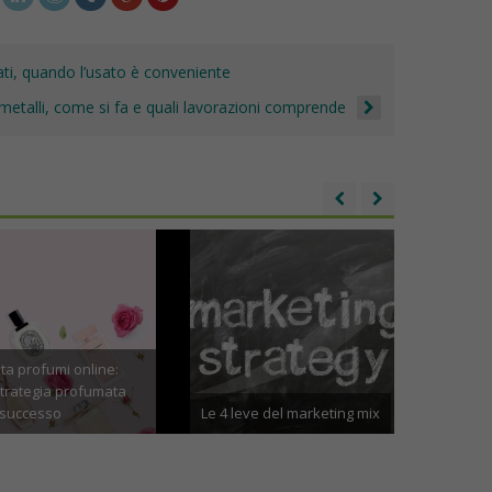
n
di
t
k
ti, quando l’usato è conveniente
 metalli, come si fa e quali lavorazioni comprende
a profumi online:
trategia profumata
Come fare più
 successo
Le 4 leve del marketing mix
video YouTu
ile 11th, 2024
Febbraio 27th, 2023
Dicembre 