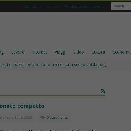
Contattaci
Lo staff
Pubblicità sul network
ng
Lavoro
Internet
Viaggi
Video
Cultura
Economi
areti divisorie: perché sono ancora una scelta solida per gli interni
rbonato compatto
icembre 15th, 2020
0 Comments