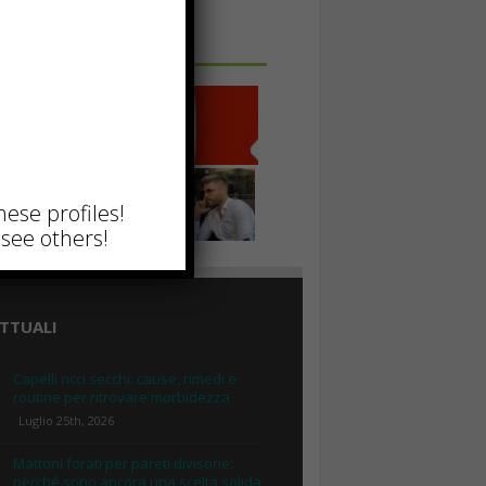
 IN UNA FOTO
hese profiles!
see others!
TTUALI
Capelli ricci secchi: cause, rimedi e
routine per ritrovare morbidezza
Luglio 25th, 2026
Mattoni forati per pareti divisorie:
perché sono ancora una scelta solida