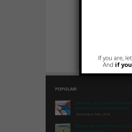
If you are, l
And
if yo
POPOLARI
Lipolaser, cos’è, come funziona
quali sono le controindicazioni
Novembre 14th, 2018
Recinto per cani fai da te, cosa 
e come costruirlo