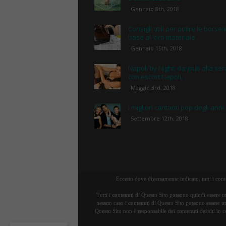
Gennaio 8th, 2018
Consigli utili per pulire le borse 
base al loro materiale
Gennaio 15th, 2018
Napoli by Night: dai pub alla ser
con escort Napoli.
Maggio 3rd, 2018
I migliori cantanti pop degli anni
Settembre 12th, 2018
Eccetto dove diversamente indicato, tutti i con
Tutti i contenuti di Questo Sito possono quindi essere ut
nessun caso i contenuti di Questo Sito possono essere uti
Questo Sito non è responsabile dei contenuti dei siti in c