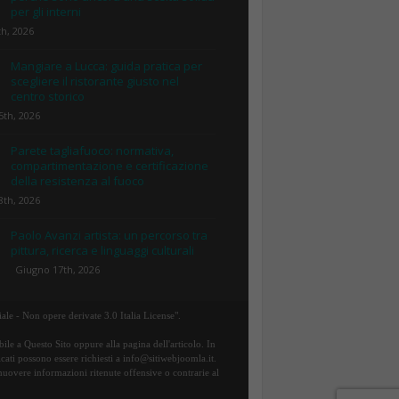
per gli interni
th, 2026
Mangiare a Lucca: guida pratica per
scegliere il ristorante giusto nel
centro storico
5th, 2026
Parete tagliafuoco: normativa,
compartimentazione e certificazione
della resistenza al fuoco
8th, 2026
Paolo Avanzi artista: un percorso tra
pittura, ricerca e linguaggi culturali
Giugno 17th, 2026
ale - Non opere derivate 3.0 Italia License".
ile a Questo Sito oppure alla pagina dell'articolo. In
icati possono essere richiesti a info@sitiwebjoomla.it.
rimuovere informazioni ritenute offensive o contrarie al