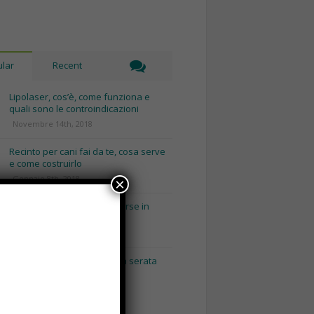
lar
Recent
Lipolaser, cos’è, come funziona e
quali sono le controindicazioni
Novembre 14th, 2018
Recinto per cani fai da te, cosa serve
e come costruirlo
Gennaio 8th, 2018
×
Consigli utili per pulire le borse in
base al loro materiale
Gennaio 15th, 2018
Napoli by Night: dai pub alla serata
con escort Napoli.
Maggio 3rd, 2018