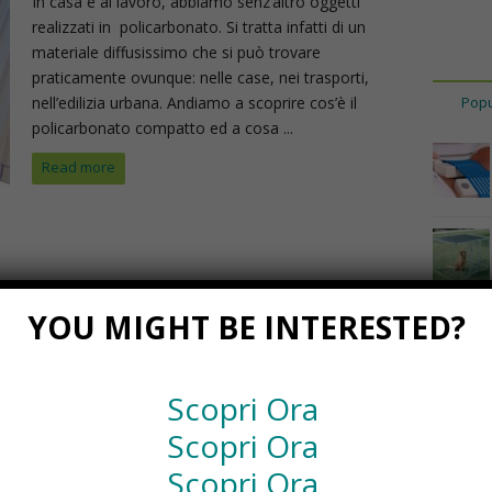
In casa e al lavoro, abbiamo senz’altro oggetti
realizzati in policarbonato. Si tratta infatti di un
materiale diffusissimo che si può trovare
praticamente ovunque: nelle case, nei trasporti,
nell’edilizia urbana. Andiamo a scoprire cos’è il
Popu
policarbonato compatto ed a cosa ...
Read more
YOU MIGHT BE INTERESTED?
Scopri Ora
Scopri Ora
Scopri Ora