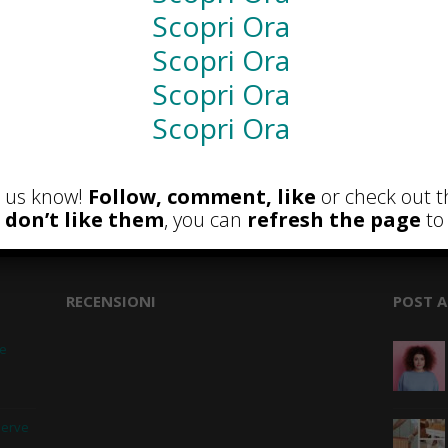
Scopri Ora
NEWS
Scopri Ora
Scopri Ora
Scopri Ora
et us know!
Follow, comment, like
or check out t
u don’t like them
, you can
refresh the page
to 
RECENSIONI
POST A
 e
serve