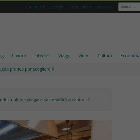
Contattaci
Lo staff
Pubblicità sul network
ng
Lavoro
Internet
Viaggi
Video
Cultura
Economi
ida pratica per scegliere il ristorante giusto nel centro storico
dustriali: tecnologia e sostenibilità al centro