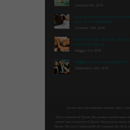
Gennaio 8th, 2018
Consigli utili per pulire le borse 
base al loro materiale
Gennaio 15th, 2018
Napoli by Night: dai pub alla ser
con escort Napoli.
Maggio 3rd, 2018
I migliori cantanti pop degli anni
Settembre 12th, 2018
Eccetto dove diversamente indicato, tutti i con
Tutti i contenuti di Questo Sito possono quindi essere ut
nessun caso i contenuti di Questo Sito possono essere uti
Questo Sito non è responsabile dei contenuti dei siti in c