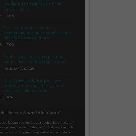
scegliere il ristorante giusto nel
centro storico
5th, 2026
Parete tagliafuoco: normativa,
compartimentazione e certificazione
della resistenza al fuoco
8th, 2026
Paolo Avanzi artista: un percorso tra
pittura, ricerca e linguaggi culturali
Giugno 17th, 2026
Olio di neem solubile: perché è
pratico per orto, piante e giardino
senza complicarsi la vita
st, 2026
ale - Non opere derivate 3.0 Italia License".
ile a Questo Sito oppure alla pagina dell'articolo. In
icati possono essere richiesti a info@sitiwebjoomla.it.
rimuovere informazioni ritenute offensive o contrarie al