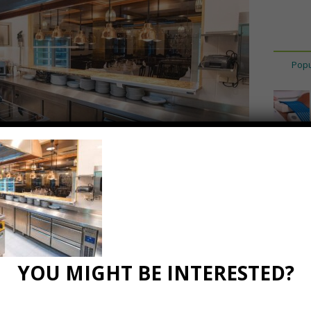
Popu
r cucine
YOU MIGHT BE INTERESTED?
i