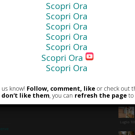
Scopri Ora
25
0 Comments
NEWS
Scopri Ora
Scopri Ora
Scopri Ora
Scopri Ora
Scopri Ora
Scopri Ora
et us know!
Follow, comment, like
or check out t
RECENSIONI
POST A
u don’t like them
, you can
refresh the page
to 
 e
Luglio 10
serve