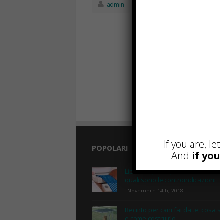
admin
Ottobre 22nd, 20
If you are, l
POPOLARI
And
if yo
Lipolaser, cos’è, come funziona
quali sono le controindicazioni
Novembre 14th, 2018
Recinto per cani fai da te, cosa 
e come costruirlo