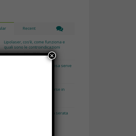
lar
Recent
Lipolaser, cos’è, come funziona e
quali sono le controindicazioni
Novembre 14th, 2018
×
Recinto per cani fai da te, cosa serve
e come costruirlo
Gennaio 8th, 2018
Consigli utili per pulire le borse in
base al loro materiale
Gennaio 15th, 2018
Napoli by Night: dai pub alla serata
con escort Napoli.
Maggio 3rd, 2018