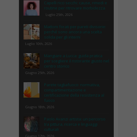
Capelli ricci secchi: cause, rimedi e
routine per ritrovare morbidezza
Luglio 25th, 2026
Mattoni forati per pareti divisorie:
perché sono ancora una scelta
solida per gli interni
Luglio 10th, 2026
Mangiare a Lucca: guida pratica
per scegliere il ristorante giusto nel
centro storico
Giugno 25th, 2026
Parete tagliafuoco: normativa,
compartimentazione e
certificazione della resistenza al
fuoco
Giugno 18th, 2026
Paolo Avanzi artista: un percorso
tra pittura, ricerca e linguaggi
culturali
Giugno 17th, 2026