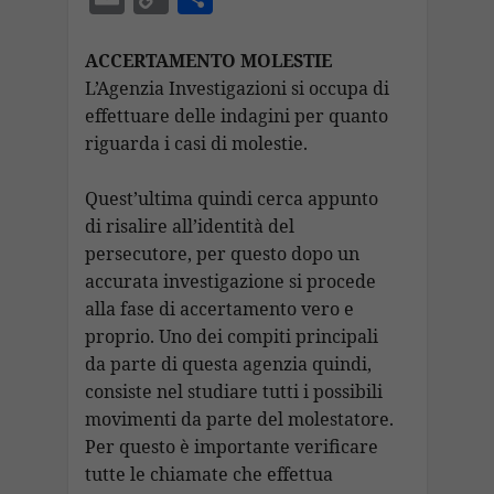
e
at
e
k
a
ai
m
o
o
b
s
gr
e
p
l
ai
p
n
ACCERTAMENTO MOLESTIE
o
A
a
dI
c
L’Agenzia Investigazioni si occupa di
l
y
di
effettuare delle indagini per quanto
o
p
m
n
h
Li
vi
riguarda i casi di molestie.
k
p
at
n
di
k
Quest’ultima quindi cerca appunto
di risalire all’identità del
persecutore, per questo dopo un
accurata investigazione si procede
alla fase di accertamento vero e
proprio. Uno dei compiti principali
da parte di questa agenzia quindi,
consiste nel studiare tutti i possibili
movimenti da parte del molestatore.
Per questo è importante verificare
tutte le chiamate che effettua