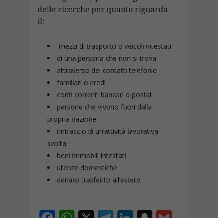
delle ricerche per quanto riguarda
il:
mezzi di trasporto o veicoli intestati
di una persona che non si trova
attraverso dei contatti telefonici
familiari o eredi
conti correnti bancari o postali
persone che vivono fuori dalla
propria nazione
rintraccio di un’attività lavorativa
svolta
beni immobili intestati
utenze domestiche
denaro trasferito all’estero
F
W
X
T
Li
S
G