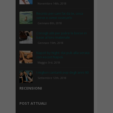
Novembre 14th, 2018
Recinto per cani fai da te, cosa
serve e come costruirlo
Gennaio 8th, 2018
Consigli utili per pulire le borse in
base al loro materiale
Gennaio 15th, 2018
Napoli by Night: dai pub alla serata
con escort Napoli.
Maggio 3rd, 2018
I migliori cantanti pop degli anni 90
Settembre 12th, 2018
RECENSIONI
POST ATTUALI