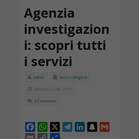
Agenzia
investigazion
i: scopri tutti
i servizi
admin
Senza categoria
Settembre 12th, 2019
0 Comments
F
W
X
T
Li
S
G
ac
h
el
n
n
m
E
C
C