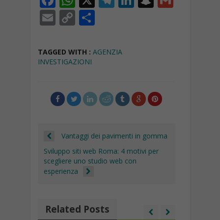
ac
h
el
n
n
m
E
C
C
e
at
e
k
a
ai
m
o
o
b
s
gr
e
p
l
ai
p
n
TAGGED WITH :
AGENZIA
o
A
a
dI
c
l
y
di
INVESTIGAZIONI
o
p
m
n
h
Li
vi
k
p
at
n
di
k
Vantaggi dei pavimenti in gomma
Sviluppo siti web Roma: 4 motivi per
scegliere uno studio web con
esperienza
Related Posts