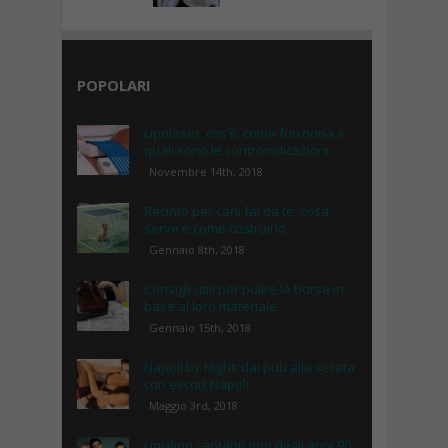
POPOLARI
Lipolaser, cos’è, come funziona e
quali sono le controindicazioni
Novembre 14th, 2018
Recinto per cani fai da te, cosa
serve e come costruirlo
Gennaio 8th, 2018
Consigli utili per pulire le borse in
base al loro materiale
Gennaio 15th, 2018
Napoli by Night: dai pub alla serata
con escort Napoli.
Maggio 3rd, 2018
I migliori cantanti pop degli anni 90