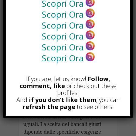
Scopri Ora
trattati in modo responsabile, come
quelli offerti da 3imballaggi.it,
Scopri Ora
dimostrano il proprio impegno
Scopri Ora
verso una logistica più green e una
gestione efficiente delle risorse.
Scopri Ora
Scopri Ora
Come scegliere
Scopri Ora
i bancali
fumigati giusti
If you are, let us know!
Follow,
per la propria
comment, like
or check out these
profiles!
attività
And
if you don’t like them
, you can
refresh the page
to see others!
Non tutti i
bancali fumigati
sono
uguali. La scelta dei bancali giusti
dipende dalle specifiche esigenze