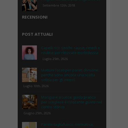
Settembre 12th, 2018
RECENSIONI
POST ATTUALI
Capelli ricci secchi: cause, rimedi e
routine per ritrovare morbidezza
Luglio 25th, 2026
Mattoni forati per pareti divisorie:
perché sono ancora una scelta
solida per gli interni
Luglio 10th, 2026
Mangiare a Lucca: guida pratica
per scegliere il ristorante giusto nel
centro storico
Giugno 25th, 2026
Parete tagliafuoco: normativa,