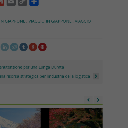
G
E
C
C
m
m
o
o
ai
ai
p
n
 IN GIAPPONE
,
VIAGGIO IN GIAPPONE
,
VIAGGIO
l
l
y
di
Li
vi
n
di
t
k
Manutenzione per una Lunga Durata
na risorsa strategica per l’industria della logistica