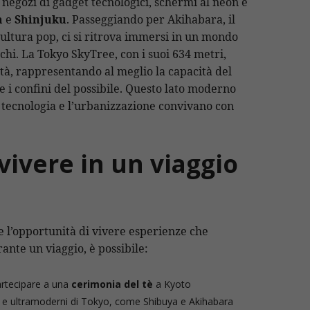
a negozi di gadget tecnologici, schermi al neon e
a
e
Shinjuku
. Passeggiando per Akihabara, il
 cultura pop, ci si ritrova immersi in un mondo
chi. La Tokyo SkyTree, con i suoi 634 metri,
ttà, rappresentando al meglio la capacità del
 i confini del possibile. Questo lato moderno
 tecnologia e l’urbanizzazione convivano con
vivere in un viaggio
re l’opportunità di vivere esperienze che
ante un viaggio, è possibile:
rtecipare a una
cerimonia del tè
a Kyoto
e ultramoderni di Tokyo, come Shibuya e Akihabara