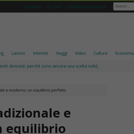
Contattaci
Lo staff
Pubblicità sul network
ng
Lavoro
Internet
Viaggi
Video
Cultura
Economi
areti divisorie: perché sono ancora una scelta solida per gli interni
le e moderno: un equilibrio perfetto
dizionale e
 equilibrio