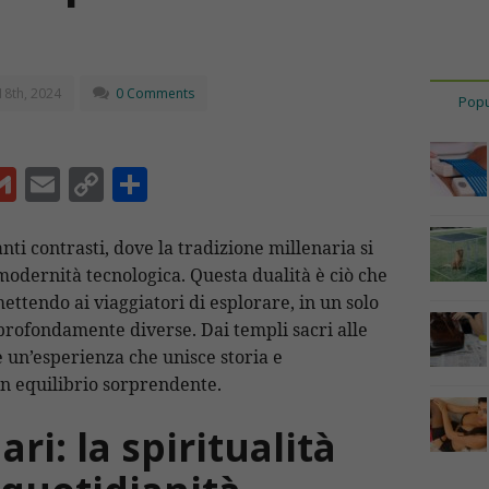
18th, 2024
0 Comments
Popu
G
E
C
C
m
m
o
o
ai
ai
p
n
nti contrasti, dove la tradizione millenaria si
odernità tecnologica. Questa dualità è ciò che
l
l
y
di
ettendo ai viaggiatori di esplorare, in un solo
Li
vi
profondamente diverse. Dai templi sacri alle
n
di
re un’esperienza che unisce storia e
t
k
un equilibrio sorprendente.
ri: la spiritualità