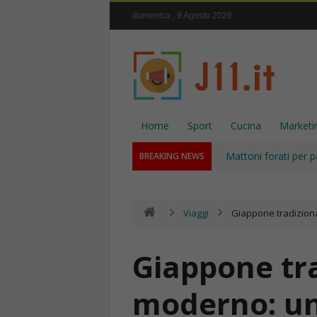
domenica , 9 Agosto 2026
Home
Sport
Cucina
Marketi
Mattoni forati per p
BREAKING NEWS
Viaggi
Giappone tradiziona
Giappone tra
moderno: un