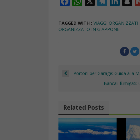
F
W
X
T
Li
S
ac
h
el
n
n
e
at
e
k
a
TAGGED WITH :
VIAGGI ORGANIZZATI
b
s
gr
e
p
ORGANIZZATO IN GIAPPONE
o
A
a
dI
c
o
p
m
n
h
k
p
a
Portoni per Garage: Guida alla 
Bancali fumigati: u
Related Posts