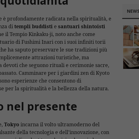
quotidianità
NEWS
 è profondamente radicata nella spiritualità, e
enza di
templi buddisti
e
santuari shintoisti
ome il Tempio Kinkaku-ji, noto anche come
tuario di Fushimi Inari con i suoi infiniti torii
 che ha saputo preservare le sue tradizioni più
emplicemente attrazioni turistiche, ma
 devoti che seguono rituali e cerimonie sacre,
passato. Camminare per i giardini zen di Kyoto
è sono esperienze che consentono di
 per la spiritualità e la bellezza della natura.
ro nel presente
e,
Tokyo
incarna il volto ultramoderno del
ulsante della tecnologia e dell’innovazione, con