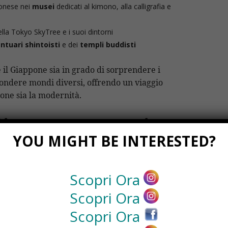
ponese nei
musei
dedicati al kimono, alla calligrafia e
della Tokyo SkyTree e i suoi dintorni
ntuari shintoisti
e dei
templi buddisti
l Giappone sia in grado di sorprendere i
 fondere mondi diversi, offrendo un viaggio
ione sia la modernità.
Giappone autentico
YOU MIGHT BE INTERESTED?
 due anime del Paese in profondità,
selezione di
viaggi in Giappone
studiati per
Scopri Ora
nsioni. Questi viaggi organizzati permettono
prire la tecnologia di avanguardia e partecipare
Scopri Ora
rnare in un
ryokan
(tradizionale locanda
Scopri Ora
erni. Con itinerari personalizzabili e gruppi