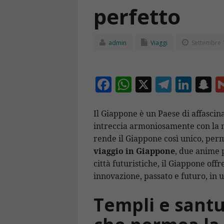
perfetto
admin
Viaggi
Settembre 
F
W
X
T
Li
S
ac
h
el
n
n
e
at
e
k
a
Il Giappone è un Paese di affascina
intreccia armoniosamente con la m
b
s
gr
e
p
rende il Giappone così unico, perm
o
A
a
dI
c
viaggio in Giappone
, due anime 
o
p
m
n
h
città futuristiche, il Giappone off
k
p
a
innovazione, passato e futuro, in 
Templi e santua