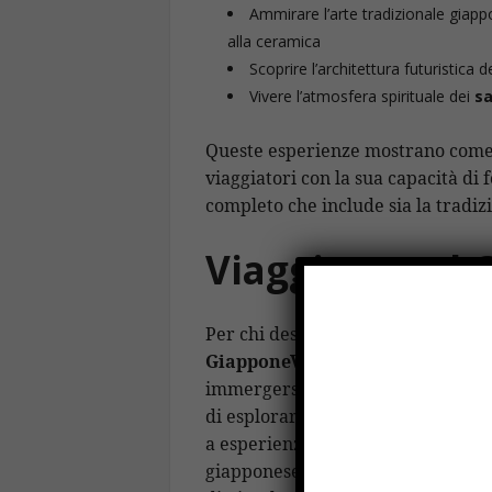
Ammirare l’arte tradizionale giap
alla ceramica
Scoprire l’architettura futuristica 
Vivere l’atmosfera spirituale dei
sa
Queste esperienze mostrano come i
viaggiatori con la sua capacità di
completo che include sia la tradiz
Viaggiare nel 
Per chi desidera esplorare queste
GiapponeViaggio.it
propone una 
immergersi nelle sue diverse dime
di esplorare i templi antichi, sco
a esperienze uniche, come soggio
giapponese) o visitare mercati mod