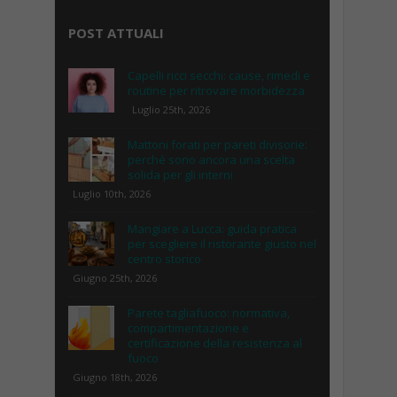
POST ATTUALI
Capelli ricci secchi: cause, rimedi e
routine per ritrovare morbidezza
Luglio 25th, 2026
Mattoni forati per pareti divisorie:
perché sono ancora una scelta
solida per gli interni
Luglio 10th, 2026
Mangiare a Lucca: guida pratica
per scegliere il ristorante giusto nel
centro storico
Giugno 25th, 2026
Parete tagliafuoco: normativa,
compartimentazione e
certificazione della resistenza al
fuoco
Giugno 18th, 2026