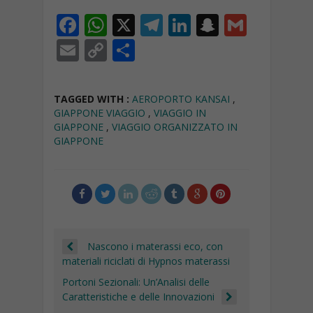
F
W
X
T
Li
S
G
ac
h
el
n
n
m
E
C
C
e
at
e
k
a
ai
m
o
o
b
s
gr
e
p
l
ai
p
n
TAGGED WITH :
AEROPORTO KANSAI
,
o
A
a
dI
c
l
y
di
GIAPPONE VIAGGIO
,
VIAGGIO IN
GIAPPONE
,
VIAGGIO ORGANIZZATO IN
o
p
m
n
h
Li
vi
GIAPPONE
k
p
at
n
di
k
Nascono i materassi eco, con
materiali riciclati di Hypnos materassi
Portoni Sezionali: Un’Analisi delle
Caratteristiche e delle Innovazioni