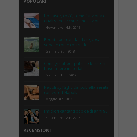
POPOLARI
Lipolaser, cos’è, come funziona e
quali sono le controindicazioni
Novembre 14th, 2018
Recinto per cani fai da te, cosa
serve e come costruirlo
Gennaio 8th, 2018
Consigli utili per pulire le borse in
base al loro materiale
Gennaio 15th, 2018
Napoli by Night: dai pub alla serata
con escort Napoli.
Maggio 3rd, 2018
I migliori cantanti pop degli anni 90
Settembre 12th, 2018
RECENSIONI