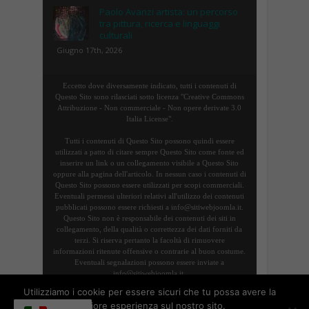
Paolo Avanzi artista: un percorso
tra pittura, ricerca e linguaggi
culturali
Giugno 17th, 2026
Eccetto dove diversamente indicato, tutti i contenuti di
Questo Sito sono rilasciati sotto licenza "Creative Commons
Attribuzione - Non commerciale - Non opere derivate 3.0
Italia License".
Tutti i contenuti di Questo Sito possono quindi essere
utilizzati a patto di citare sempre Questo Sito come fonte ed
inserire un link o un collegamento visibile a Questo Sito
oppure alla pagina dell'articolo. In nessun caso i contenuti di
Questo Sito possono essere utilizzati per scopi commerciali.
Eventuali permessi ulteriori relativi all'utilizzo dei contenuti
pubblicati possono essere richiesti a info@sitiwebjoomla.it.
Questo Sito non è responsabile dei contenuti dei siti in
collegamento, della qualità o correttezza dei dati forniti da
terzi. Si riserva pertanto la facoltà di rimuovere
informazioni ritenute offensive o contrarie al buon costume.
Eventuali segnalazioni possono essere inviate a
info@sitiwebjoomla.it.
Utilizziamo i cookie per essere sicuri che tu possa avere la
migliore esperienza sul nostro sito.