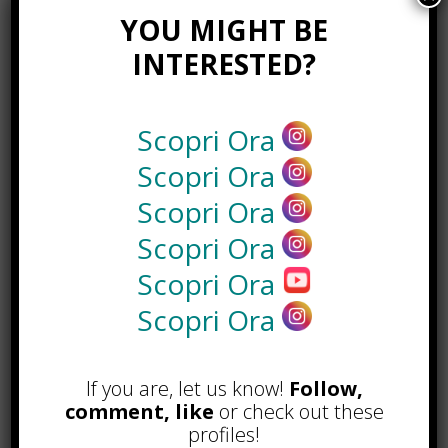
discussioni sulle tecniche
YOU MIGHT BE
ingegneristiche e architettoniche
INTERESTED?
utilizzate nella sua costruzione. È
un’opportunità per apprezzare non
solo la funzionalità di un hub di
Scopri Ora
trasporto cruciale ma anche la
creatività e l’innovazione che
Scopri Ora
definiscono l’ingegneria moderna
Scopri Ora
del Giappone.
Scopri Ora
Conclusione: Un
Scopri Ora
Icona di Progresso e
Scopri Ora
Innovazione
If you are, let us know!
Follow,
L’Aeroporto Internazionale di
comment, like
or check out these
Kansai non è solo un punto di
profiles!
transito per milioni di passeggeri