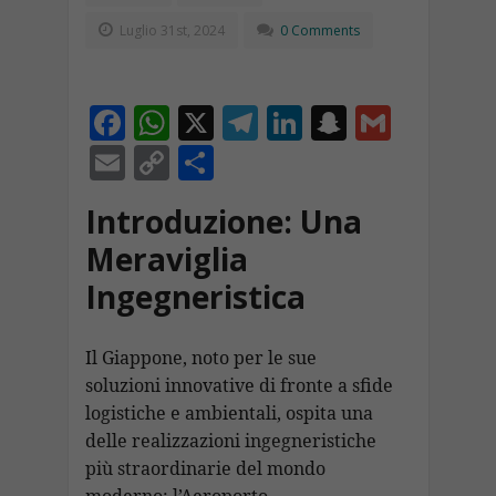
Luglio 31st, 2024
0 Comments
F
W
X
T
Li
S
G
ac
h
el
n
n
m
E
C
C
e
at
e
k
a
ai
m
o
o
Introduzione: Una
b
s
gr
e
p
l
ai
p
n
Meraviglia
o
A
a
dI
c
l
y
di
Ingegneristica
o
p
m
n
h
Li
vi
k
p
at
n
di
Il Giappone, noto per le sue
k
soluzioni innovative di fronte a sfide
logistiche e ambientali, ospita una
delle realizzazioni ingegneristiche
più straordinarie del mondo
moderno: l’Aeroporto