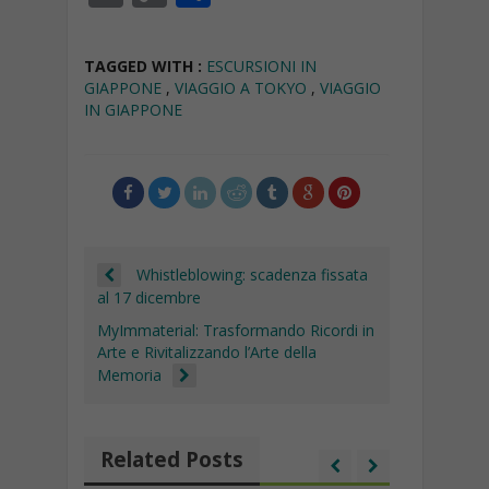
e
at
e
k
a
ai
m
o
o
b
s
gr
e
p
l
ai
p
n
TAGGED WITH :
ESCURSIONI IN
o
A
a
dI
c
l
y
di
GIAPPONE
,
VIAGGIO A TOKYO
,
VIAGGIO
IN GIAPPONE
o
p
m
n
h
Li
vi
k
p
at
n
di
k
Whistleblowing: scadenza fissata
al 17 dicembre
MyImmaterial: Trasformando Ricordi in
Arte e Rivitalizzando l’Arte della
Memoria
Related Posts