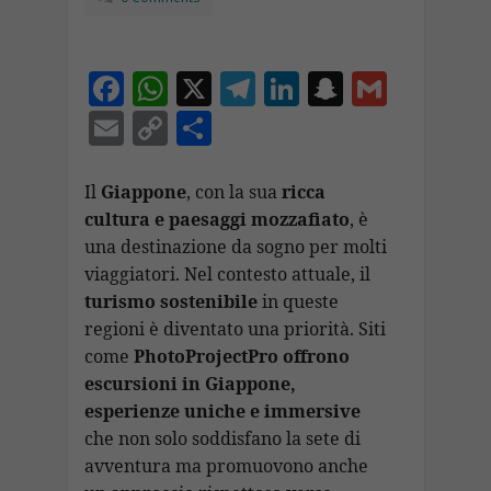
F
W
X
T
Li
S
G
ac
h
el
n
n
m
E
C
C
e
at
e
k
a
ai
m
o
o
b
s
gr
e
p
l
ai
p
n
Il
Giappone
, con la sua
ricca
o
A
a
dI
c
cultura e paesaggi mozzafiato
, è
l
y
di
una destinazione da sogno per molti
o
p
m
n
h
Li
vi
viaggiatori. Nel contesto attuale, il
k
p
at
n
di
turismo sostenibile
in queste
k
regioni è diventato una priorità. Siti
come
PhotoProjectPro offrono
escursioni in Giappone,
esperienze uniche e immersive
che non solo soddisfano la sete di
avventura ma promuovono anche