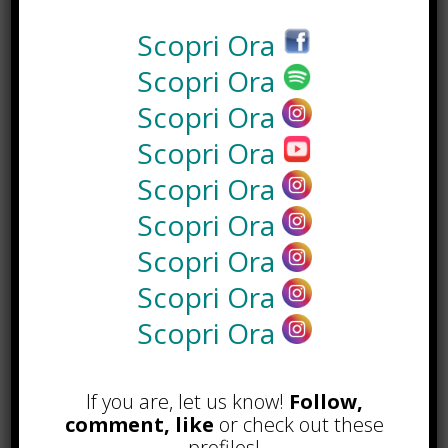
rendendoli perfetti per tutti,
indipendentemente dall’esperienza
Scopri Ora
fotografica. Questi tour includono
Scopri Ora
non solo splendide opportunità
Scopri Ora
fotografiche, ma anche esperienze
culturali profonde, escursioni nella
Scopri Ora
natura, incontri con la cucina locale
Scopri Ora
e sessioni interattive sulla storia e le
tradizioni giapponesi.
L’obiettivo è
Scopri Ora
fornire un’esperienza immersiva
Scopri Ora
che permetta ai viaggiatori di
connettersi veramente con la
Scopri Ora
terra e la cultura del Giappone,
Scopri Ora
indipendentemente dal loro
background o interessi specifici.
If you are, let us know!
Follow,
Esclusività e
comment, like
or check out these
profiles!