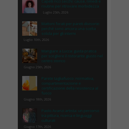
Capelli ricci secchi: cause, rimedi e
routine per ritrovare morbidezza
Luglio 25th, 2026
Mattoni forati per pareti divisorie:
perché sono ancora una scelta
solida per gli interni
Luglio 10th, 2026
Mangiare a Lucca: guida pratica
per scegliere il ristorante giusto nel
centro storico
Giugno 25th, 2026
Parete tagliafuoco: normativa,
compartimentazione e
certificazione della resistenza al
fuoco
Giugno 18th, 2026
Paolo Avanzi artista: un percorso
tra pittura, ricerca e linguaggi
culturali
Giugno 17th, 2026