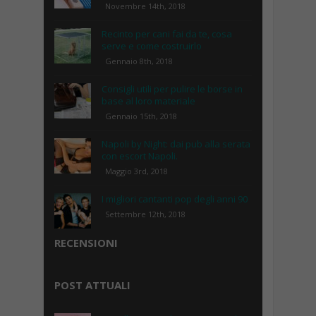
Novembre 14th, 2018
Recinto per cani fai da te, cosa
serve e come costruirlo
Gennaio 8th, 2018
Consigli utili per pulire le borse in
base al loro materiale
Gennaio 15th, 2018
Napoli by Night: dai pub alla serata
con escort Napoli.
Maggio 3rd, 2018
I migliori cantanti pop degli anni 90
Settembre 12th, 2018
RECENSIONI
POST ATTUALI