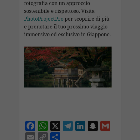
fotografia con un approccio
sostenibile e rispettoso. Visita
PhotoProjectPro
per scoprire di più
e prenotare il tuo prossimo viaggio
immersivo ed esclusivo in Giappone.
F
W
X
T
Li
S
G
ac
h
el
n
n
m
E
C
C