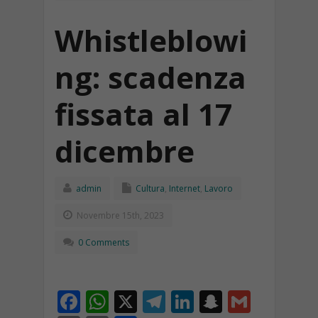
Whistleblowi
ng: scadenza
fissata al 17
dicembre
admin
Cultura
,
Internet
,
Lavoro
Novembre 15th, 2023
0 Comments
F
W
X
T
Li
S
G