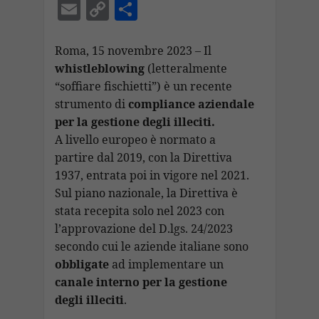
ac
h
el
n
n
m
E
C
C
e
at
e
k
a
ai
m
o
o
b
s
gr
e
p
l
ai
p
n
Roma, 15 novembre 2023 – Il
o
A
a
dI
c
whistleblowing
(letteralmente
l
y
di
“soffiare fischietti”) è un recente
o
p
m
n
h
Li
vi
strumento di
compliance aziendale
k
p
at
n
di
per la gestione degli illeciti.
k
A livello europeo è normato a
partire dal 2019, con la Direttiva
1937, entrata poi in vigore nel 2021.
Sul piano nazionale, la Direttiva è
stata recepita solo nel 2023 con
l’approvazione del D.lgs. 24/2023
secondo cui le aziende italiane sono
obbligate
ad implementare un
canale interno per la gestione
degli illeciti
.