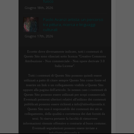
fuoco
Giugno 18th, 2026
Paolo Avanzi artista: un percorso
tra pittura, ricerca e linguaggi
culturali
Giugno 17th, 2026
Eccetto dove diversamente indicato, tutti i contenuti di
Questo Sito sono rilasciati sotto licenza "Creative Commons
Attribuzione - Non commerciale - Non opere derivate 3.0
Italia License".
Tutti i contenuti di Questo Sito possono quindi essere
utilizzati a patto di citare sempre Questo Sito come fonte ed
inserire un link o un collegamento visibile a Questo Sito
oppure alla pagina dell'articolo. In nessun caso i contenuti di
Questo Sito possono essere utilizzati per scopi commerciali.
Eventuali permessi ulteriori relativi all'utilizzo dei contenuti
pubblicati possono essere richiesti a info@sitiwebjoomla.it.
Questo Sito non è responsabile dei contenuti dei siti in
collegamento, della qualità o correttezza dei dati forniti da
terzi. Si riserva pertanto la facoltà di rimuovere
informazioni ritenute offensive o contrarie al buon costume.
Eventuali segnalazioni possono essere inviate a
info@sitiwebjoomla.it.