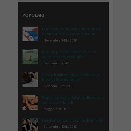
POPOLARI
Lipolaser, cos’è, come funziona e
quali sono le controindicazioni
Novembre 14th, 2018
Recinto per cani fai da te, cosa
serve e come costruirlo
Gennaio 8th, 2018
Consigli utili per pulire le borse in
base al loro materiale
Gennaio 15th, 2018
Napoli by Night: dai pub alla serata
con escort Napoli.
Maggio 3rd, 2018
I migliori cantanti pop degli anni 90
Settembre 12th, 2018