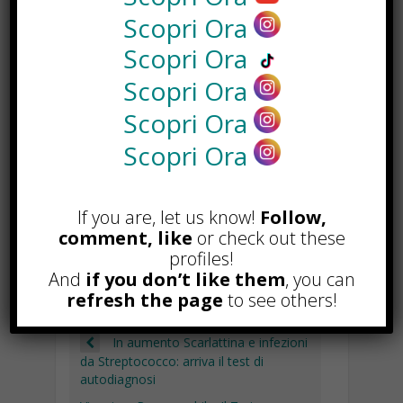
+39 011 6970046
Scopri Ora
Scopri Ora
Scopri Ora
F
W
X
T
Li
S
G
Scopri Ora
ac
h
el
n
n
m
E
C
C
Scopri Ora
e
at
e
k
a
ai
m
o
o
b
s
gr
e
p
l
ai
p
n
TAGGED WITH :
WHISTLEBLOWING
If you are, let us know!
Follow,
o
A
a
dI
c
l
y
di
comment, like
or check out these
o
p
m
n
h
Li
vi
profiles!
k
p
at
And
if you don’t like them
, you can
n
di
refresh the page
to see others!
k
In aumento Scarlattina e infezioni
da Streptococco: arriva il test di
autodiagnosi