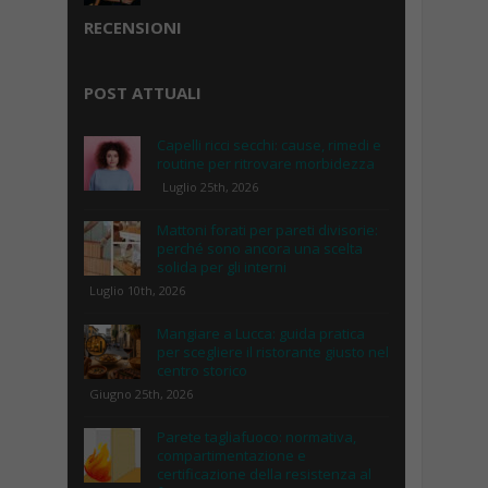
RECENSIONI
POST ATTUALI
Capelli ricci secchi: cause, rimedi e
routine per ritrovare morbidezza
Luglio 25th, 2026
Mattoni forati per pareti divisorie:
perché sono ancora una scelta
solida per gli interni
Luglio 10th, 2026
Mangiare a Lucca: guida pratica
per scegliere il ristorante giusto nel
centro storico
Giugno 25th, 2026
Parete tagliafuoco: normativa,
compartimentazione e
certificazione della resistenza al