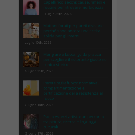
Capelli ricci secchi: cause, rimedi e
routine per ritrovare morbidezza
Luglio 25th, 2026
Mattoni forati per pareti divisorie:
perché sono ancora una scelta
solida per gli interni
Luglio 10th, 2026
Mangiare a Lucca: guida pratica
per scegliere il ristorante giusto nel
centro storico
Giugno 25th, 2026
Parete tagliafuoco: normativa,
compartimentazione e
certificazione della resistenza al
fuoco
Giugno 18th, 2026
Paolo Avanzi artista: un percorso
tra pittura, ricerca e linguaggi
culturali
Giugno 17th, 2026