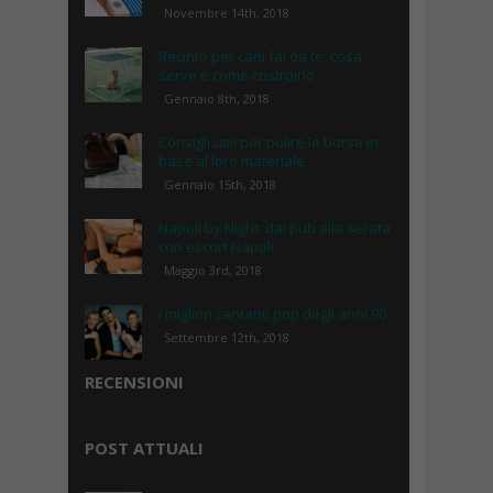
Novembre 14th, 2018
Recinto per cani fai da te, cosa
serve e come costruirlo
Gennaio 8th, 2018
Consigli utili per pulire le borse in
base al loro materiale
Gennaio 15th, 2018
Napoli by Night: dai pub alla serata
con escort Napoli.
Maggio 3rd, 2018
I migliori cantanti pop degli anni 90
Settembre 12th, 2018
RECENSIONI
POST ATTUALI