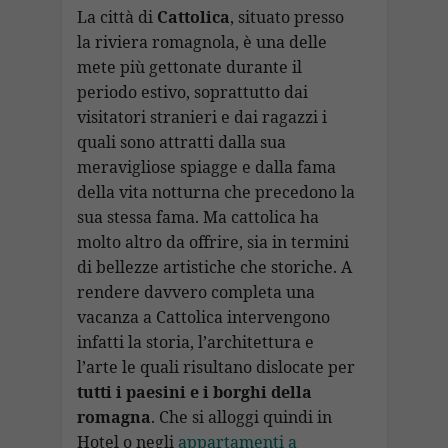
b
s
gr
e
p
l
ai
p
n
La città di
Cattolica
, situato presso
o
A
a
dI
c
la riviera romagnola, è una delle
l
y
di
mete più gettonate durante il
o
p
m
n
h
Li
vi
periodo estivo, soprattutto dai
k
p
at
n
di
visitatori stranieri e dai ragazzi i
k
quali sono attratti dalla sua
meravigliose spiagge e dalla fama
della vita notturna che precedono la
sua stessa fama. Ma cattolica ha
molto altro da offrire, sia in termini
di bellezze artistiche che storiche. A
rendere davvero completa una
vacanza a Cattolica intervengono
infatti la storia, l’architettura e
l’arte le quali risultano dislocate per
tutti i paesini e i borghi della
romagna
. Che si alloggi quindi in
Hotel o negli
appartamenti a