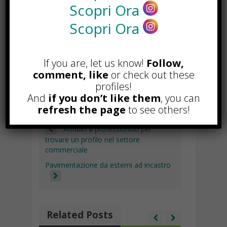
ac
h
el
n
n
m
E
C
C
Scopri Ora
e
at
e
k
a
ai
m
o
o
Scopri Ora
b
s
gr
e
p
l
ai
p
n
TAGGED WITH :
CATTOLICA
,
o
A
a
dI
c
l
y
di
STRUTTURE RICETTIVE
,
VIAGGI
If you are, let us know!
Follow,
o
p
m
n
h
Li
vi
comment, like
or check out these
k
p
at
n
di
profiles!
And
if you don’t like them
, you can
k
refresh the page
to see others!
Affidati a professionisti per
trovare un profilo nel settore
commerciale
Pavimentazione da esterni ad incastro
Related Posts